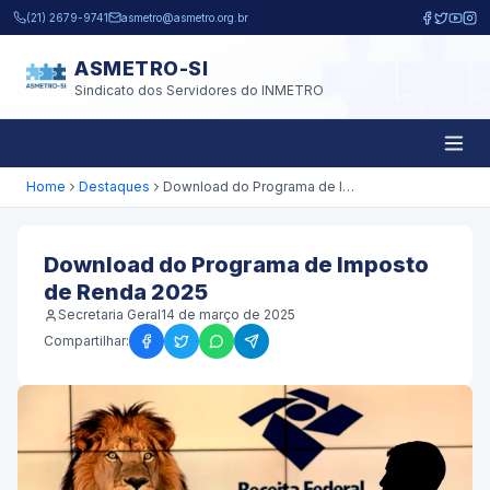
Pular para o conteúdo principal
(21) 2679-9741
asmetro@asmetro.org.br
ASMETRO-SI
Sindicato dos Servidores do INMETRO
Home
Destaques
Download do Programa de Imposto de Renda 2025
Download do Programa de Imposto
de Renda 2025
Secretaria Geral
14 de março de 2025
Compartilhar: