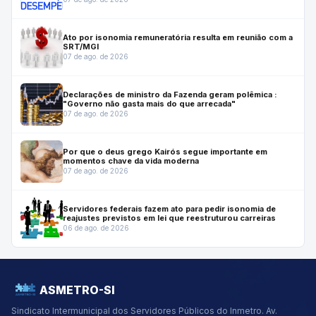
Ato por isonomia remuneratória resulta em reunião com a
SRT/MGI
07 de ago. de 2026
Declarações de ministro da Fazenda geram polêmica :
"Governo não gasta mais do que arrecada"
07 de ago. de 2026
Por que o deus grego Kairós segue importante em
momentos chave da vida moderna
07 de ago. de 2026
Servidores federais fazem ato para pedir isonomia de
reajustes previstos em lei que reestruturou carreiras
06 de ago. de 2026
ASMETRO-SI
Sindicato Intermunicipal dos Servidores Públicos do Inmetro.
Av.