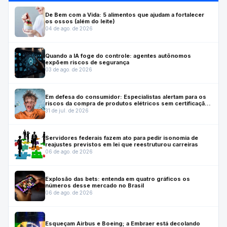
De Bem com a Vida: 5 alimentos que ajudam a fortalecer
os ossos (além do leite)
04 de ago. de 2026
Quando a IA foge do controle: agentes autônomos
expõem riscos de segurança
03 de ago. de 2026
Em defesa do consumidor: Especialistas alertam para os
riscos da compra de produtos elétricos sem certificação
do Inmetro
31 de jul. de 2026
Servidores federais fazem ato para pedir isonomia de
reajustes previstos em lei que reestruturou carreiras
06 de ago. de 2026
Explosão das bets: entenda em quatro gráficos os
números desse mercado no Brasil
06 de ago. de 2026
Esqueçam Airbus e Boeing; a Embraer está decolando