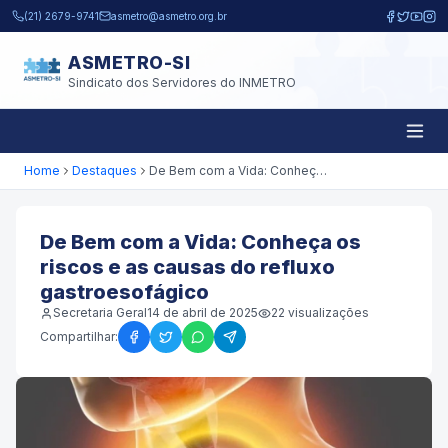
Pular para o conteúdo principal
(21) 2679-9741
asmetro@asmetro.org.br
ASMETRO-SI
Sindicato dos Servidores do INMETRO
Home
Destaques
De Bem com a Vida: Conheça os riscos e as causas do refluxo gastroesofágico
De Bem com a Vida: Conheça os
riscos e as causas do refluxo
gastroesofágico
Secretaria Geral
14 de abril de 2025
22
visualizações
Compartilhar: