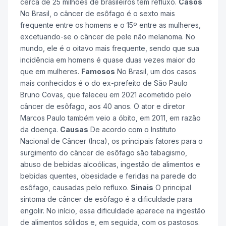
cerca de 25 milhões de brasileiros têm refluxo.
Casos
No Brasil, o câncer de esôfago é o sexto mais
frequente entre os homens e o 15º entre as mulheres,
excetuando-se o câncer de pele não melanoma. No
mundo, ele é o oitavo mais frequente, sendo que sua
incidência em homens é quase duas vezes maior do
que em mulheres.
Famosos
No Brasil, um dos casos
mais conhecidos é o do ex-prefeito de São Paulo
Bruno Covas, que faleceu em 2021 acometido pelo
câncer de esôfago, aos 40 anos. O ator e diretor
Marcos Paulo também veio a óbito, em 2011, em razão
da doença.
Causas
De acordo com o Instituto
Nacional de Câncer (Inca), os principais fatores para o
surgimento do câncer de esôfago são tabagismo,
abuso de bebidas alcoólicas, ingestão de alimentos e
bebidas quentes, obesidade e feridas na parede do
esôfago, causadas pelo refluxo.
Sinais
O principal
sintoma de câncer de esôfago é a dificuldade para
engolir. No início, essa dificuldade aparece na ingestão
de alimentos sólidos e, em seguida, com os pastosos.