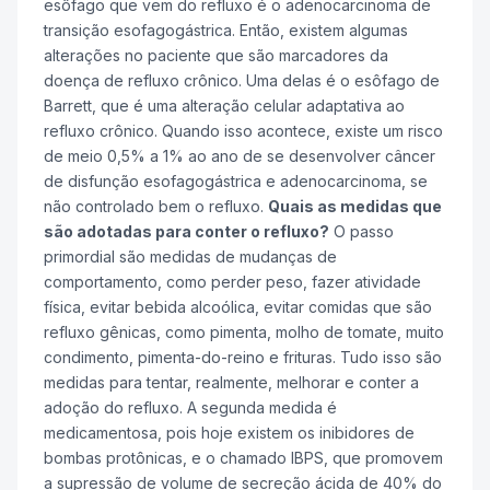
esôfago que vem do refluxo é o adenocarcinoma de
transição esofagogástrica. Então, existem algumas
alterações no paciente que são marcadores da
doença de refluxo crônico. Uma delas é o esôfago de
Barrett, que é uma alteração celular adaptativa ao
refluxo crônico. Quando isso acontece, existe um risco
de meio 0,5% a 1% ao ano de se desenvolver câncer
de disfunção esofagogástrica e adenocarcinoma, se
não controlado bem o refluxo.
Quais as medidas que
são adotadas para conter o refluxo?
O passo
primordial são medidas de mudanças de
comportamento, como perder peso, fazer atividade
física, evitar bebida alcoólica, evitar comidas que são
refluxo gênicas, como pimenta, molho de tomate, muito
condimento, pimenta-do-reino e frituras. Tudo isso são
medidas para tentar, realmente, melhorar e conter a
adoção do refluxo. A segunda medida é
medicamentosa, pois hoje existem os inibidores de
bombas protônicas, e o chamado IBPS, que promovem
a supressão de volume de secreção ácida de 40% do