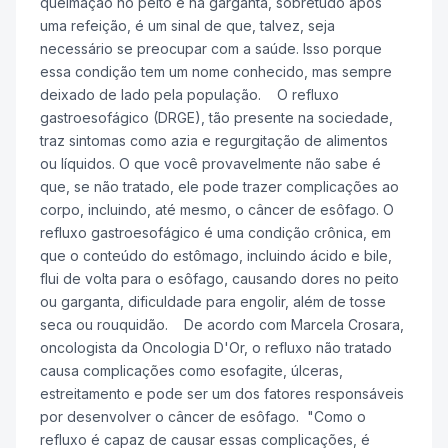
queimação no peito e na garganta, sobretudo após
uma refeição, é um sinal de que, talvez, seja
necessário se preocupar com a saúde. Isso porque
essa condição tem um nome conhecido, mas sempre
deixado de lado pela população. O refluxo
gastroesofágico (DRGE), tão presente na sociedade,
traz sintomas como azia e regurgitação de alimentos
ou líquidos. O que você provavelmente não sabe é
que, se não tratado, ele pode trazer complicações ao
corpo, incluindo, até mesmo, o câncer de esôfago. O
refluxo gastroesofágico é uma condição crônica, em
que o conteúdo do estômago, incluindo ácido e bile,
flui de volta para o esôfago, causando dores no peito
ou garganta, dificuldade para engolir, além de tosse
seca ou rouquidão. De acordo com Marcela Crosara,
oncologista da Oncologia D'Or, o refluxo não tratado
causa complicações como esofagite, úlceras,
estreitamento e pode ser um dos fatores responsáveis
por desenvolver o câncer de esôfago. "Como o
refluxo é capaz de causar essas complicações, é