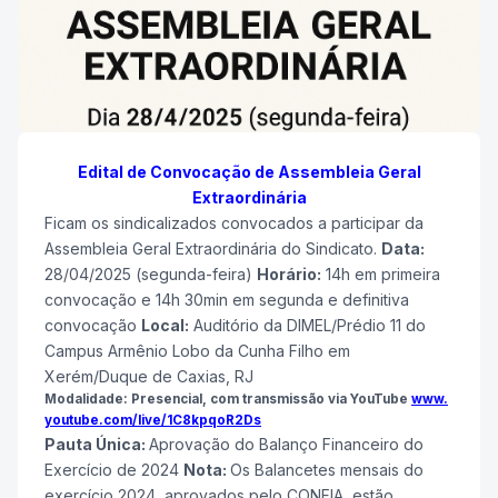
Edital de Convocação de Assembleia Geral
Extraordinária
Ficam os sindicalizados convocados a participar da
Assembleia Geral Extraordinária do Sindicato.
Data:
28/04/2025 (segunda-feira)
Horário:
14h em primeira
convocação e 14h 30min em segunda e definitiva
convocação
Local:
Auditório da DIMEL/Prédio 11 do
Campus Armênio Lobo da Cunha Filho em
Xerém/Duque de Caxias, RJ
Modalidade:
Presencial, com transmissão via YouTube
www.
youtube.com/live/1C8kpqoR2Ds
Pauta Única:
Aprovação do Balanço Financeiro do
Exercício de 2024
Nota:
Os Balancetes mensais do
exercício 2024, aprovados pelo CONFIA, estão