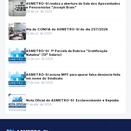
ASMETRO-SI realiza a abertura da Sala dos Aposentados
e Pensionistas "Joseph Brais"
24 de jul. de 2026
Ata do CONFIA do ASMETRO-SI do dia 21/7/2026
22 de jul. de 2026
ASMETRO-SI: 1ª Parcela da Rubrica “Gratificação
Natalina” (13º Salário)
02 de jun. de 2026
ASMETRO-SI aciona MPF para apurar falsa denúncia feita
em nome do Sindicato
01 de mai. de 2026
Nota Oficial do ASMETRO-SI: Esclarecimento e Repúdio
17 de abr. de 2026