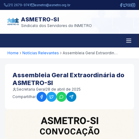
Pular para o conteúdo principal
(21) 2679-9741
asmetro@asmetro.org.br
ASMETRO-SI
Sindicato dos Servidores do INMETRO
Home
Notícias Relevantes
Assembleia Geral Extraordinária do ASMETRO-SI
Assembleia Geral Extraordinária do
ASMETRO-SI
Secretaria Geral
28 de abril de 2025
Compartilhar: