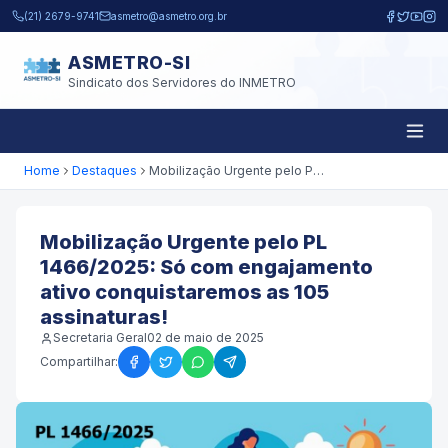
Pular para o conteúdo principal
(21) 2679-9741
asmetro@asmetro.org.br
ASMETRO-SI
Sindicato dos Servidores do INMETRO
Home
Destaques
Mobilização Urgente pelo PL 1466/2025: Só com engajamento ativo conquistaremos as 105 assinaturas!
Mobilização Urgente pelo PL
1466/2025: Só com engajamento
ativo conquistaremos as 105
assinaturas!
Secretaria Geral
02 de maio de 2025
Compartilhar: