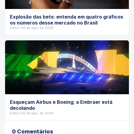
Explosão das bets: entenda em quatro gráficos
os números desse mercado no Brasil
Editor
·
06 de ago. de 2026
Esqueçam Airbus e Boeing; a Embraer está
decolando
Editor
·
06 de ago. de 2026
0
Comentário
s