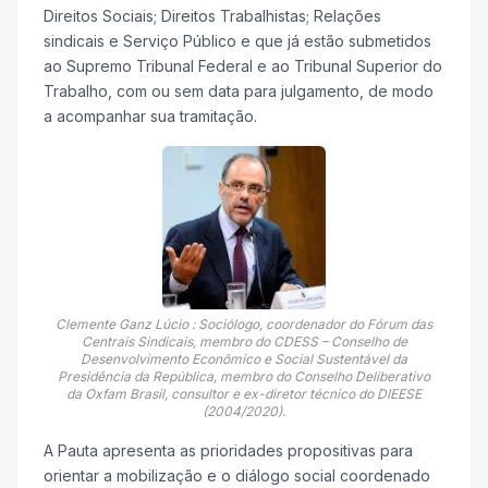
Direitos Sociais; Direitos Trabalhistas; Relações
sindicais e Serviço Público e que já estão submetidos
ao Supremo Tribunal Federal e ao Tribunal Superior do
Trabalho, com ou sem data para julgamento, de modo
a acompanhar sua tramitação.
Clemente Ganz Lúcio : Sociólogo, coordenador do Fórum das
Centrais Sindicais, membro do CDESS – Conselho de
Desenvolvimento Econômico e Social Sustentável da
Presidência da República, membro do Conselho Deliberativo
da Oxfam Brasil, consultor e ex-diretor técnico do DIEESE
(2004/2020).
A Pauta apresenta as prioridades propositivas para
orientar a mobilização e o diálogo social coordenado