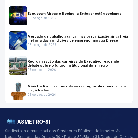
Esqueçam Airbus e Boeing; a Embraer está decolando
06 de ago. de 2026
Mercado de trabalho avança, mas precarização ainda freia
melhora das condições de emprego, mostra Dieese
06 de ago. de 2026
Reorganização das carreiras do Executivo reacende
debate sobre o futuro institucional do Inmetro
05 de ago. de 2026
Ministro Fachin apresenta novas regras de conduta para
magistrados
05 de ago. de 2026
ASMETRO-SI
Sindicato Intermunicipal dos Servidores Públicos do Inmetro.
Av.
Nossa Senhora das Graças, 50 - Prédio 32, Bloco 31, Duque de Caxias,