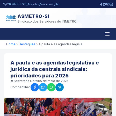
Pular para o conteúdo principal
(21) 2679-9741
asmetro@asmetro.org.br
ASMETRO-SI
Sindicato dos Servidores do INMETRO
Home
Destaques
A pauta e as agendas legislativa e jurídica da centrais sindicais: prioridades para 2025
A pauta e as agendas legislativa e
jurídica da centrais sindicais:
prioridades para 2025
Secretaria Geral
05 de maio de 2025
Compartilhar: