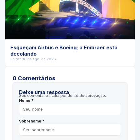
Esqueçam Airbus e Boeing; a Embraer está
decolando
Editor
·
06 de ago. de 2026
0
Comentário
s
Deixe uma resposta
Seu comentário ficará pendente de aprovação.
Nome *
Sobrenome *