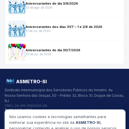
Aniversariantes do dia 3/8/2026
03 de ago. de 2026
Aniversariantes dos dias 31/7 – 1 e 2/8 de 2026
31 de jul. de 2026
Aniversariantes do dia 30/7/2026
30 de jul. de 2026
ASMETRO-SI
Sindicato Intermunicipal dos Servidores Públicos do Inmetro.
Av.
Nossa Senhora das Graças, 50 - Prédio 32, Bloco 31, Duque de Caxias,
RJ
CNPJ:
26.418.319/0001-48
(21) 2679-9741
asmetro@asmetro.org.br
Nós usamos cookies e tecnologias semelhantes para
Links Rápidos
melhorar sua experiência no site da
ASMETRO-SI
,
Institucional
personalizar conteúdo e analisar o uso de nossos serviços.