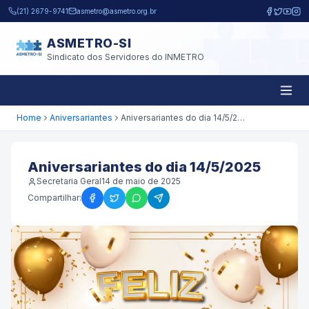
Pular para o conteúdo principal
(21) 2679-9741
asmetro@asmetro.org.br
ASMETRO-SI
Sindicato dos Servidores do INMETRO
Home
Aniversariantes
Aniversariantes do dia 14/5/2025
Aniversariantes do dia 14/5/2025
Secretaria Geral
14 de maio de 2025
Compartilhar: