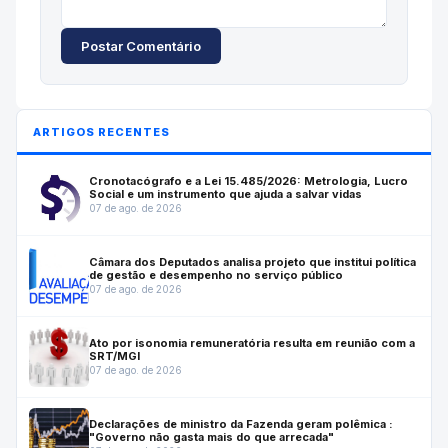
Postar Comentário
ARTIGOS RECENTES
Cronotacógrafo e a Lei 15.485/2026: Metrologia, Lucro
Social e um instrumento que ajuda a salvar vidas
07 de ago. de 2026
Câmara dos Deputados analisa projeto que institui política
de gestão e desempenho no serviço público
07 de ago. de 2026
Ato por isonomia remuneratória resulta em reunião com a
SRT/MGI
07 de ago. de 2026
Declarações de ministro da Fazenda geram polêmica :
"Governo não gasta mais do que arrecada"