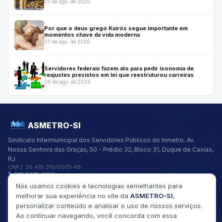
07 de ago. de 2026
Por que o deus grego Kairós segue importante em
momentos chave da vida moderna
07 de ago. de 2026
Servidores federais fazem ato para pedir isonomia de
reajustes previstos em lei que reestruturou carreiras
06 de ago. de 2026
ASMETRO-SI
Sindicato Intermunicipal dos Servidores Públicos do Inmetro.
Av.
Nossa Senhora das Graças, 50 - Prédio 32, Bloco 31, Duque de Caxias,
RJ
CNPJ:
26.418.319/0001-48
(21) 2679-9741
asmetro@asmetro.org.br
Nós usamos cookies e tecnologias semelhantes para
Links Rápidos
melhorar sua experiência no site da
ASMETRO-SI
,
Institucional
personalizar conteúdo e analisar o uso de nossos serviços.
Gestão
Ao continuar navegando, você concorda com essa
Saúde