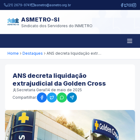
Pular para o conteúdo principal
(21) 2679-9741
asmetro@asmetro.org.br
ASMETRO-SI
Sindicato dos Servidores do INMETRO
Home
Destaques
ANS decreta liquidação extrajudicial da Golden Cross
ANS decreta liquidação
extrajudicial da Golden Cross
Secretaria Geral
14 de maio de 2025
Compartilhar: