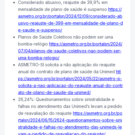
Considerado abusivo, reajuste de 39,9% em
mensalidade de plano de saúde é suspenso
https://
asmetro.org.br/portalsn/2024/12/09/considerado-ab
usivo-reajuste-de-399-em-mensalidade-de-plano-d
e-saude-e-suspenso/
Planos de Saúde Coletivos não podem ser uma
bomba-relógio
https://asmetro.org.br/portalsn/2024/
07/04/planos-de-saude-coletivos-nao-podem-ser-
uma-bomba-relogio/
ASMETRO-SI solicita a não aplicação do reajuste
anual do contrato de plano de saúde da Unimed
htt
ps://asmetro.org.br/portalsn/2024/05/22/asmetro-si-
solicita-a-nao-aplicacao-do-reajuste-anual-do-contr
ato-de-plano-de-saude-da-unimed/
26,24%: Questionamentos sobre sinistralidade e
falhas no atendimento das Unimed’s levam a pedido
de reavaliação do reajuste
https://asmetro.org.br/po
rtalsn/2024/06/15/2624-questionamentos-sobre-sini
stralidade-e-falhas-no-atendimento-das-unimeds-le
vam-a-pedido-de-reavaliacao-do-reajuste/