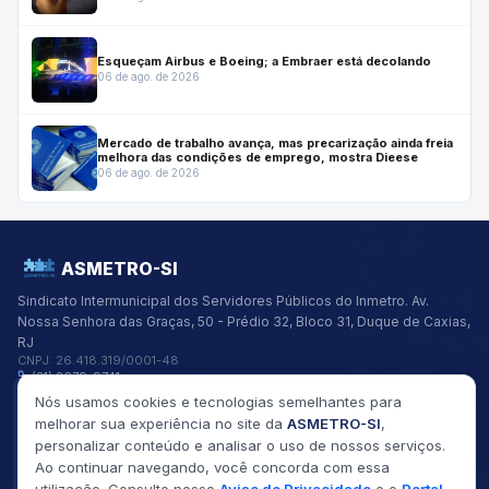
Esqueçam Airbus e Boeing; a Embraer está decolando
06 de ago. de 2026
Mercado de trabalho avança, mas precarização ainda freia
melhora das condições de emprego, mostra Dieese
06 de ago. de 2026
ASMETRO-SI
Sindicato Intermunicipal dos Servidores Públicos do Inmetro.
Av.
Nossa Senhora das Graças, 50 - Prédio 32, Bloco 31, Duque de Caxias,
RJ
CNPJ:
26.418.319/0001-48
(21) 2679-9741
asmetro@asmetro.org.br
Nós usamos cookies e tecnologias semelhantes para
Links Rápidos
melhorar sua experiência no site da
ASMETRO-SI
,
Institucional
personalizar conteúdo e analisar o uso de nossos serviços.
Gestão
Ao continuar navegando, você concorda com essa
Saúde