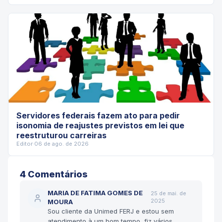
Servidores federais fazem ato para pedir
isonomia de reajustes previstos em lei que
reestruturou carreiras
Editor
·
06 de ago. de 2026
4
Comentário
s
MARIA DE FATIMA GOMES DE
25 de mai. de
2025
MOURA
Sou cliente da Unimed FERJ e estou sem
atendimento à um bom tempo, fiz vários