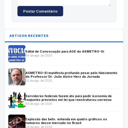
Postar Comentário
ARTIGOS RECENTES
Edital de Convocação para AGE do ASMETRO-SI
04 de ago. de 2026
ASMETRO-SI manifesta profundo pesar pelo falecimento
do Professor Dr. João Alziro Herz da Jornada
02 de ago. de 2026
Servidores federais fazem ato para pedir isonomia de
reajustes previstos em lei que reestruturou carreiras
06 de ago. de 2026
Explosão das bets: entenda em quatro gráficos os
números desse mercado no Brasil
06 de ago. de 2026