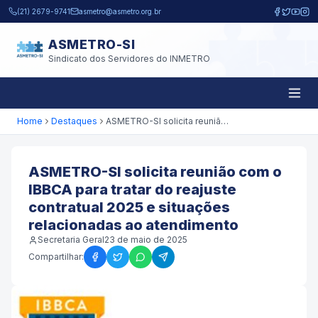
Pular para o conteúdo principal
(21) 2679-9741
asmetro@asmetro.org.br
ASMETRO-SI
Sindicato dos Servidores do INMETRO
Home
Destaques
ASMETRO-SI solicita reunião com o IBBCA para tratar do reajuste contratual 2025 e situações relacionadas ao atendimento
ASMETRO-SI solicita reunião com o
IBBCA para tratar do reajuste
contratual 2025 e situações
relacionadas ao atendimento
Secretaria Geral
23 de maio de 2025
Compartilhar: