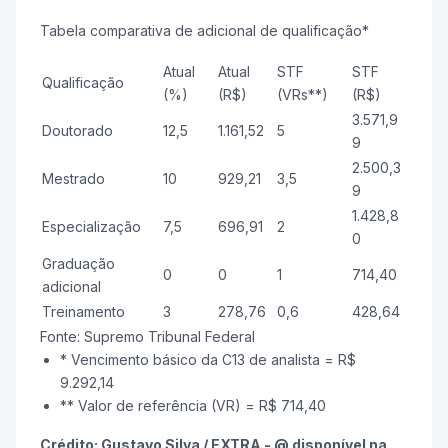
Tabela comparativa de adicional de qualificação*
Atual
Atual
STF
STF
Qualificação
(%)
(R$)
(VRs**)
(R$)
3.571,9
Doutorado
12,5
1.161,52
5
9
2.500,3
Mestrado
10
929,21
3,5
9
1.428,8
Especialização
7,5
696,91
2
0
Graduação
0
0
1
714,40
adicional
Treinamento
3
278,76
0,6
428,64
Fonte: Supremo Tribunal Federal
* Vencimento básico da C13 de analista = R$
9.292,14
** Valor de referência (VR) = R$ 714,40
Crédito: Gustavo Silva / EXTRA - @ disponível na