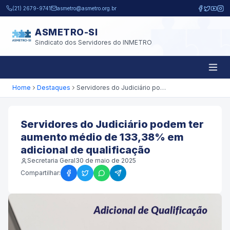
Pular para o conteúdo principal
(21) 2679-9741
asmetro@asmetro.org.br
ASMETRO-SI
Sindicato dos Servidores do INMETRO
Home
Destaques
Servidores do Judiciário podem ter aumento médio de 133,38% em adicional de qualificação
Servidores do Judiciário podem ter
aumento médio de 133,38% em
adicional de qualificação
Secretaria Geral
30 de maio de 2025
Compartilhar: