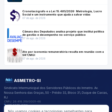
Cronotacógrafo e a Lei 15.485/2026: Metrologia, Lucro
Social e um instrumento que ajuda a salvar vidas
07 de ago. de 2026
Câmara dos Deputados analisa projeto que institui política
de gestão e desempenho no serviço público
07 de ago. de 2026
Ato por isonomia remuneratória resulta em reunião com a
SRT/MGI
07 de ago. de 2026
ASMETRO-SI
Sindicato Intermunicipal dos Servidores Públicos do Inmetro.
Av.
Nossa Senhora das Graças, 50 - Prédio 32, Bloco 31, Duque de Caxias,
RJ
CNPJ:
26.418.319/0001-48
(21) 2679-9741
asmetro@asmetro.org.br
Nós usamos cookies e tecnologias semelhantes para