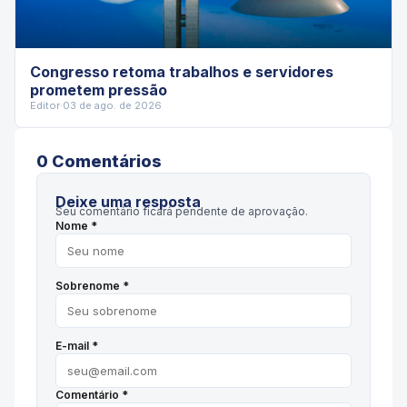
Congresso retoma trabalhos e servidores
prometem pressão
Editor
·
03 de ago. de 2026
0
Comentário
s
Deixe uma resposta
Seu comentário ficará pendente de aprovação.
Nome *
Sobrenome *
E-mail *
Comentário *