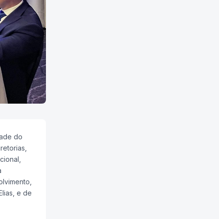
dade do
etorias,
cional,
a
olvimento,
lias, e de