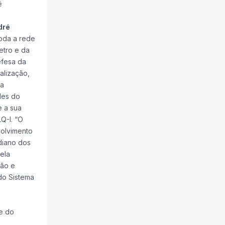
é
dré
toda a rede
etro e da
efesa da
alização,
 a
des do
e a sua
Q-I. “O
volvimento
diano dos
ela
ção e
do Sistema
e do