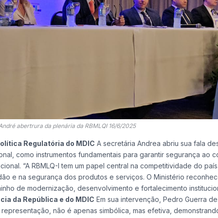
André abertrura da plenária da RBMLQI 16/6/2025
olítica Regulatória do MDIC
A secretária Andrea abriu sua fala d
nal, como instrumentos fundamentais para garantir segurança ao c
acional. “A RBMLQ-I tem um papel central na competitividade do país
dão e na segurança dos produtos e serviços. O Ministério reconhe
inho de modernização, desenvolvimento e fortalecimento institucion
cia da República e do MDIC
Em sua intervenção, Pedro Guerra de
 representação, não é apenas simbólica, mas efetiva, demonstrando