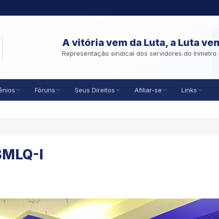
A vitória vem da Luta, a Luta ve
Representação sindical dos servidores do Inmetro 
ênios
Fóruns
Seus Direitos
Afiliar-se
Links
BMLQ-I