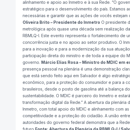
alinhamento e apoio ao Inmetro e à sua Rede. “O gover
estratégico para o desenvolvimento do país. Estamos a
necessárias e garantir que as ações de vocês estejam c
Oliveira Brito – Presidente do Inmetro
O presidente d
metrológica após quase uma década sem realização da 
RBMLQ-I. Este evento representa o fortalecimento de 
concorrência justa e no apoio ao setor produtivo. O In
para a inovação e para a modernização da sua atuação 
participação direta do ministro e de toda a equipe do M
governo.
Márcio Elias Rosa – Ministro do MDIC em e
presença pessoal na plenária é uma demonstração cla
que está sendo feito aqui em Salvador é algo estratégic
econômico, para a proteção do consumidor e para a com
brasileiros, desde o posto de gasolina até a balança d
sustentabilidade. O MDIC é parceiro do Inmetro e estará
transformação digital da Rede.” A abertura da plenária
Inmetro, com total apoio do MDIC e alinhamento com as 
competitividade e a proteção do cidadão. A união entre 
autoridades do governo federal demonstra que a Rede 
futuro
Fonte: Abertura da Plenária da RBMLQ-I / Sal