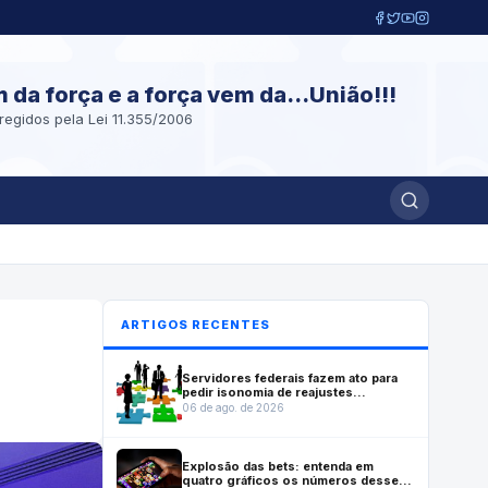
m da força e a força vem da...União!!!
regidos pela Lei 11.355/2006
ARTIGOS RECENTES
Servidores federais fazem ato para
pedir isonomia de reajustes
previstos em lei que reestruturou
06 de ago. de 2026
carreiras
Explosão das bets: entenda em
quatro gráficos os números desse