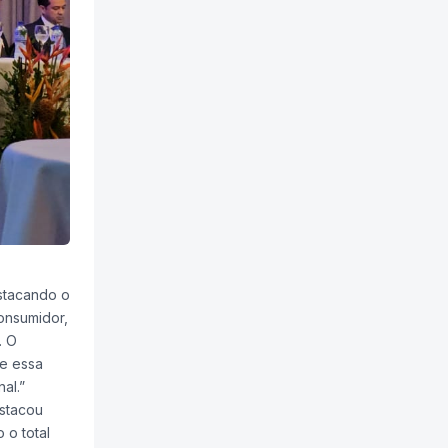
estacando o
onsumidor,
. O
ce essa
al.”
stacou
 o total