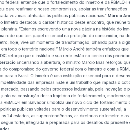
no federal entende que o fortalecimento do Inmetro e da RBMLQ-I 
qui para reafirmar o nosso compromisso, apoiar as transformações
ada vez mais alinhadas às políticas públicas nacionais.”
Márcio An
o Inmetro destacou o caráter histórico deste encontro, que reúne 
plenária. “Estamos escrevendo uma nova página na história do Inm
uma rede que tem papel essencial na proteção do consumidor, na d
metro, hoje, vive um momento de transformação, olhando para a digit
em todo o território nacional.” Márcio André também enfatizou que
DIC reforça que o Instituto e sua rede estão no centro das priorida
xercício
Encerrando a abertura, o ministro Márcio Elias reforçou qu
ra do compromisso do governo federal com o Inmetro e com a RBML
o para o Brasil. O Inmetro é uma instituição essencial para o desen
petitividade das empresas. Este é um trabalho que impacta o coti
o mercado, passando pelos processos industriais, pela inovação e p
 junto na construção dessa trajetória de fortalecimento, moderniza
 da RBMLQ-I em Salvador simboliza um novo ciclo de fortalecimento 
políticas públicas voltadas para o desenvolvimento sustentável, a
os 24 estados, as superintendências, as diretorias do Inmetro e as
segue forte, integrada e preparada para os desafios do presente 
vador