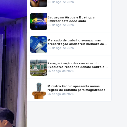
mercado no Brasil
06 de ago. de 2026
Esqueçam Airbus e Boeing; a
Embraer está decolando
06 de ago. de 2026
Mercado de trabalho avança, mas
precarização ainda freia melhora das
condições de emprego, mostra
06 de ago. de 2026
Dieese
Reorganização das carreiras do
Executivo reacende debate sobre o
futuro institucional do Inmetro
05 de ago. de 2026
Ministro Fachin apresenta novas
regras de conduta para magistrados
05 de ago. de 2026