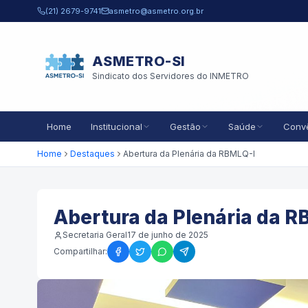
Pular para o conteúdo principal
(21) 2679-9741
asmetro@asmetro.org.br
ASMETRO-SI
Sindicato dos Servidores do INMETRO
Home
Institucional
Gestão
Saúde
Conv
Home
Destaques
Abertura da Plenária da RBMLQ-I
Abertura da Plenária da R
Secretaria Geral
17 de junho de 2025
Compartilhar: