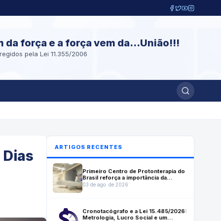
m da força e a força vem da...União!!!
regidos pela Lei 11.355/2006
ARTIGOS RECENTES
 Dias
Primeiro Centro de Protonterapia do
Brasil reforça a importância da
mensuração do Lucro Social em
03 de ago. de 2026
investimentos estratégicos para a
saúde
Cronotacógrafo e a Lei 15.485/2026:
Metrologia, Lucro Social e um