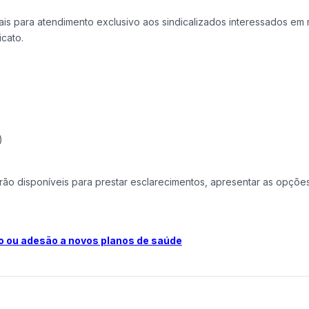
is para atendimento exclusivo aos sindicalizados interessados em 
cato.
)
rão disponíveis para prestar esclarecimentos, apresentar as opçõe
o ou adesão a novos planos de saúde