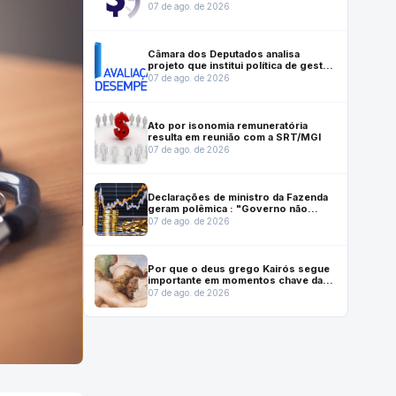
instrumento que ajuda a salvar vidas
07 de ago. de 2026
Câmara dos Deputados analisa
projeto que institui política de gestão
e desempenho no serviço público
07 de ago. de 2026
Ato por isonomia remuneratória
resulta em reunião com a SRT/MGI
07 de ago. de 2026
Declarações de ministro da Fazenda
geram polêmica : "Governo não
gasta mais do que arrecada"
07 de ago. de 2026
Por que o deus grego Kairós segue
importante em momentos chave da
vida moderna
07 de ago. de 2026