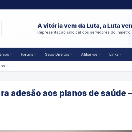
A vitória vem da Luta, a Luta ve
Representação sindical dos servidores do Inmetro 
ênios
Fóruns
Seus Direitos
Afiliar-se
Links
Plantão de atendimento para adesão aos planos de saúde – Dias 8, 9 e 11 de Julho
ra adesão aos planos de saúde –