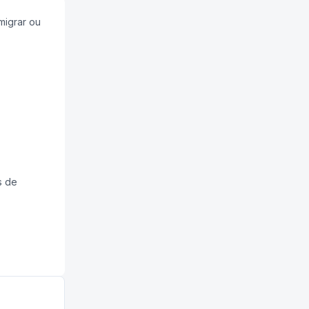
migrar ou
s de