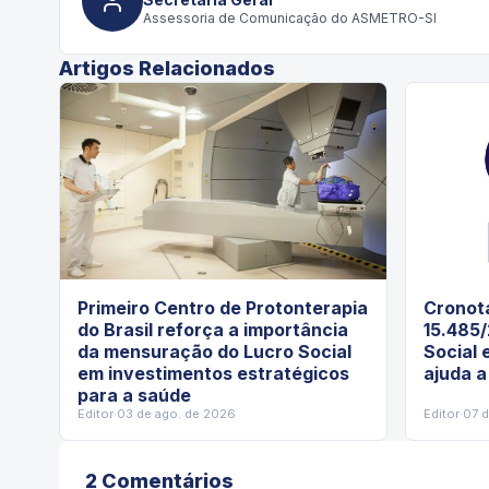
Assessoria de Comunicação do ASMETRO-SI
Artigos Relacionados
Primeiro Centro de Protonterapia
Cronota
do Brasil reforça a importância
15.485/
da mensuração do Lucro Social
Social 
em investimentos estratégicos
ajuda a
para a saúde
Editor
·
03 de ago. de 2026
Editor
·
07 
2
Comentário
s