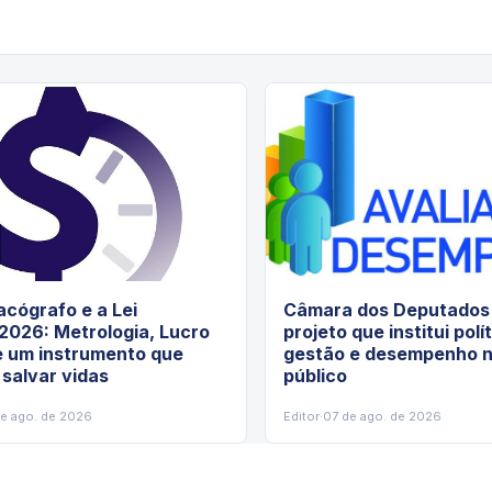
cógrafo e a Lei
Câmara dos Deputados 
2026: Metrologia, Lucro
projeto que institui polí
e um instrumento que
gestão e desempenho n
 salvar vidas
público
de ago. de 2026
Editor
·
07 de ago. de 2026