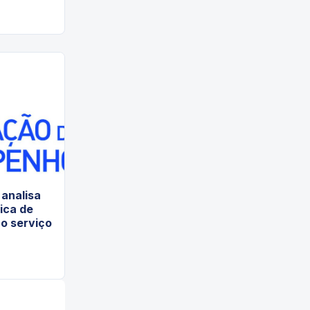
analisa
tica de
o serviço