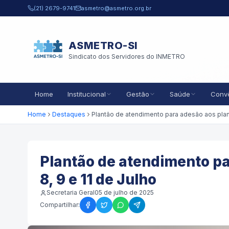
Pular para o conteúdo principal
(21) 2679-9741
asmetro@asmetro.org.br
ASMETRO-SI
Sindicato dos Servidores do INMETRO
Home
Institucional
Gestão
Saúde
Conv
Home
Destaques
Plantão de atendimento pa
8, 9 e 11 de Julho
Secretaria Geral
05 de julho de 2025
Compartilhar: