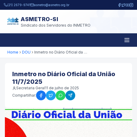
Pular para o conteúdo principal
(21) 2679-9741
asmetro@asmetro.org.br
ASMETRO-SI
Sindicato dos Servidores do INMETRO
Home
DOU
Inmetro no Diário Oficial da União 11/7/2025
Inmetro no Diário Oficial da União
11/7/2025
Secretaria Geral
11 de julho de 2025
Compartilhar: