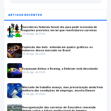
ARTIGOS RECENTES
Servidores federais fazem ato para pedir isonomia de
reajustes previstos em lei que reestruturou carreiras
06 de ago. de 2026
Explosão das bets: entenda em quatro gráficos os
números desse mercado no Brasil
06 de ago. de 2026
Esqueçam Airbus e Boeing; a Embraer está decolando
06 de ago. de 2026
Mercado de trabalho avança, mas precarização ainda freia
melhora das condições de emprego, mostra Dieese
06 de ago. de 2026
Reorganização das carreiras do Executivo reacende
debate sobre o futuro institucional do Inmetro