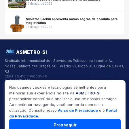
05 de ago. de 2026
Ministro Fachin apresenta novas regras de conduta para
magistrados
05 de ago. de 2026
ASMETRO-SI
Sindicato Intermunicipal dos Servidores Públicos do Inmetro.
Av.
Nossa Senhora das Graças, 50 - Prédio 32, Bloco 31, Duque de Caxias,
RJ
CNPJ:
26.418.319/0001-48
(21) 2679-9741
asmetro@asmetro.org.br
Nós usamos cookies e tecnologias semelhantes para
Links Rápidos
melhorar sua experiência no site da
ASMETRO-SI
,
Institucional
personalizar conteúdo e analisar o uso de nossos serviços.
Gestão
Ao continuar navegando, você concorda com essa
Saúde
utilização. Consulte nosso
Aviso de Privacidade
e o
Portal
Convênios
Fóruns
da Privacidade
.
Seus Direitos
Prosseguir
©
2026
ASMETRO-SI