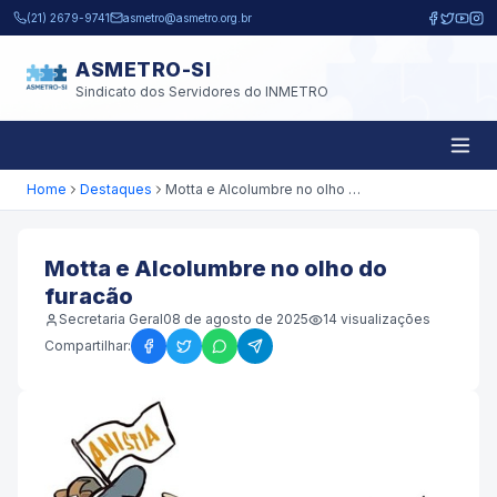
Pular para o conteúdo principal
(21) 2679-9741
asmetro@asmetro.org.br
ASMETRO-SI
Sindicato dos Servidores do INMETRO
Home
Destaques
Motta e Alcolumbre no olho do furacão
Motta e Alcolumbre no olho do
furacão
Secretaria Geral
08 de agosto de 2025
14
visualizações
Compartilhar: