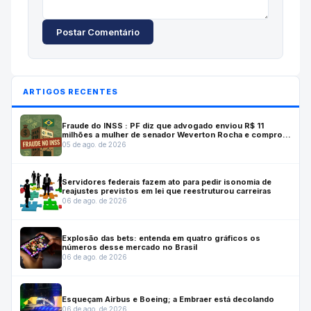
Postar Comentário
ARTIGOS RECENTES
Fraude do INSS : PF diz que advogado enviou R$ 11
milhões a mulher de senador Weverton Rocha e comprou
casa para ele
05 de ago. de 2026
Servidores federais fazem ato para pedir isonomia de
reajustes previstos em lei que reestruturou carreiras
06 de ago. de 2026
Explosão das bets: entenda em quatro gráficos os
números desse mercado no Brasil
06 de ago. de 2026
Esqueçam Airbus e Boeing; a Embraer está decolando
06 de ago. de 2026