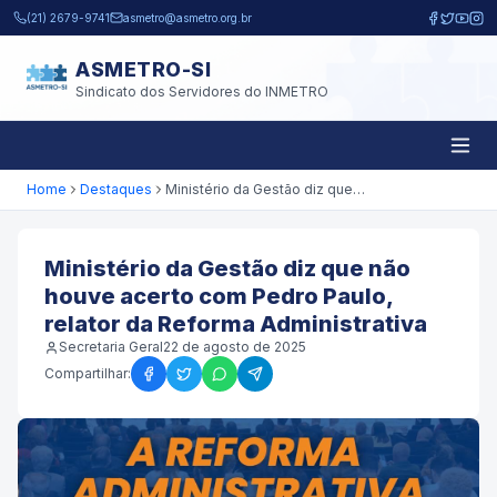
Pular para o conteúdo principal
(21) 2679-9741
asmetro@asmetro.org.br
ASMETRO-SI
Sindicato dos Servidores do INMETRO
Home
Destaques
Ministério da Gestão diz que não houve acerto com Pedro Paulo, relator da Reforma Administrativa
Ministério da Gestão diz que não
houve acerto com Pedro Paulo,
relator da Reforma Administrativa
Secretaria Geral
22 de agosto de 2025
Compartilhar: