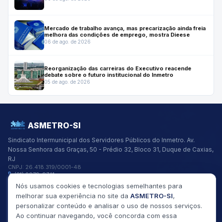
Mercado de trabalho avança, mas precarização ainda freia
melhora das condições de emprego, mostra Dieese
06 de ago. de 2026
Reorganização das carreiras do Executivo reacende
debate sobre o futuro institucional do Inmetro
05 de ago. de 2026
ASMETRO-SI
Sindicato Intermunicipal dos Servidores Públicos do Inmetro.
Av.
Nossa Senhora das Graças, 50 - Prédio 32, Bloco 31, Duque de Caxias,
RJ
CNPJ:
26.418.319/0001-48
(21) 2679-9741
asmetro@asmetro.org.br
Nós usamos cookies e tecnologias semelhantes para
Links Rápidos
melhorar sua experiência no site da
ASMETRO-SI
,
Institucional
personalizar conteúdo e analisar o uso de nossos serviços.
Gestão
Ao continuar navegando, você concorda com essa
Saúde