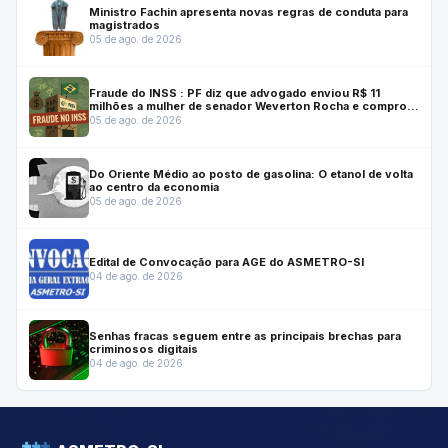
Ministro Fachin apresenta novas regras de conduta para
magistrados
05 de ago. de 2026
Fraude do INSS : PF diz que advogado enviou R$ 11
milhões a mulher de senador Weverton Rocha e comprou
casa para ele
05 de ago. de 2026
Do Oriente Médio ao posto de gasolina: O etanol de volta
ao centro da economia
05 de ago. de 2026
Edital de Convocação para AGE do ASMETRO-SI
04 de ago. de 2026
Senhas fracas seguem entre as principais brechas para
criminosos digitais
04 de ago. de 2026