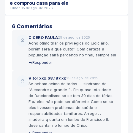
e comprou casa para ele
Editor
·
05 de ago. de 2026
6
Comentário
s
CICERO PAULA
29 de ago. de 2025
Acho ótimo tirar os privilégios do judiciário,
porém será a que custo? Com certeza a
população sairá perdendo no final, sempre sai
Responder
Vitor xxx.68.187.xx
29 de ago. de 2025
Se acham acima de todos . . .sindrome de
"Alexandre o grande " . Em quase totalidade
do funcionalismo só se tem 30 dias de férias.
E p/ eles não pode ser diferente. Como se só
eles tivessem problemas de saúde e
responsabilidades familiares. Arrego . .
.madeira q canta em lombo de Francisco tb
deve cantar no lombo de Chico.
Responder