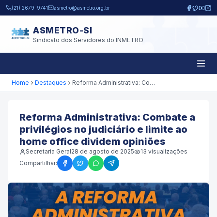
Pular para o conteúdo principal
(21) 2679-9741
asmetro@asmetro.org.br
ASMETRO-SI
Sindicato dos Servidores do INMETRO
Home
Destaques
Reforma Administrativa: Combate a privilégios no judiciário e limite ao home office dividem opiniões
Reforma Administrativa: Combate a
privilégios no judiciário e limite ao
home office dividem opiniões
Secretaria Geral
28 de agosto de 2025
13
visualizações
Compartilhar: