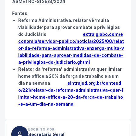
ASMETRO-SI 28/8/2024
Fontes:
Reforma Administrativa: relator vê ‘muita
viabilidade’ para aprovar combate a privilégios
do Judiciário
extra.globo.com/e
conomia/servidor-publico/noticia/2025/08/relat
or-da-reforma-administrativa-enxerga-muita-v
iabilidade-para-aprovar-medidas-de-combate-
a-privilegios-do-judiciario.ghtml
Relator da 'reforma' administrativa quer limitar
home office a 20% da força de trabalho e a um
dia na semana
sintrajud.org.br/conteud
o/221/relator-da-reforma-administrativa-quer-l
imitar-home-office-a-20-da-forca-de-trabalho
-e-a-um-dia-na-semana
ESCRITO POR
Secretaria Geral