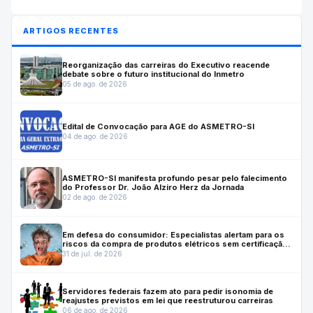
ARTIGOS RECENTES
Reorganização das carreiras do Executivo reacende
debate sobre o futuro institucional do Inmetro
05 de ago. de 2026
Edital de Convocação para AGE do ASMETRO-SI
04 de ago. de 2026
ASMETRO-SI manifesta profundo pesar pelo falecimento
do Professor Dr. João Alziro Herz da Jornada
02 de ago. de 2026
Em defesa do consumidor: Especialistas alertam para os
riscos da compra de produtos elétricos sem certificação
do Inmetro
31 de jul. de 2026
Servidores federais fazem ato para pedir isonomia de
reajustes previstos em lei que reestruturou carreiras
06 de ago. de 2026