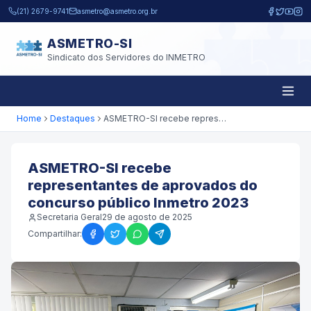
Pular para o conteúdo principal
(21) 2679-9741
asmetro@asmetro.org.br
ASMETRO-SI
Sindicato dos Servidores do INMETRO
Home
Destaques
ASMETRO-SI recebe representantes de aprovados do concurso público Inmetro 2023
ASMETRO-SI recebe
representantes de aprovados do
concurso público Inmetro 2023
Secretaria Geral
29 de agosto de 2025
Compartilhar: