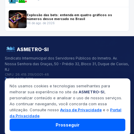
Explosão das bets: entenda em quatro gráficos os
números desse mercado no Brasil
06 de ago. de 2026
ASMETRO-SI
Sindicato Intermunicipal dos Servidores Públicos do Inmetro.
Av.
Nossa Senhora das Graças, 50 - Prédio 32, Bloco 31, Duque de Caxias,
RJ
CNPJ:
26.418.319/0001-48
(21) 2679-9741
asmetro@asmetro.org.br
Nós usamos cookies e tecnologias semelhantes para
Links Rápidos
melhorar sua experiência no site da
ASMETRO-SI
,
Institucional
personalizar conteúdo e analisar o uso de nossos serviços.
Gestão
Ao continuar navegando, você concorda com essa
Saúde
utilização. Consulte nosso
Aviso de Privacidade
e o
Portal
Convênios
Fóruns
da Privacidade
.
Seus Direitos
Prosseguir
©
2026
ASMETRO-SI
Todos os direitos reservados