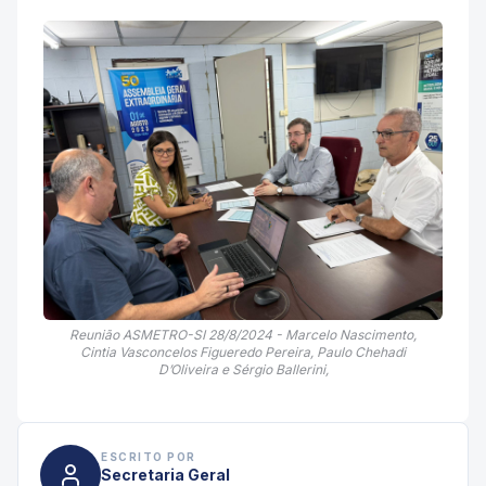
Reunião ASMETRO-SI 28/8/2024 - Marcelo Nascimento,
Cintia Vasconcelos Figueredo Pereira, Paulo Chehadi
D’Oliveira e Sérgio Ballerini,
ESCRITO POR
Secretaria Geral