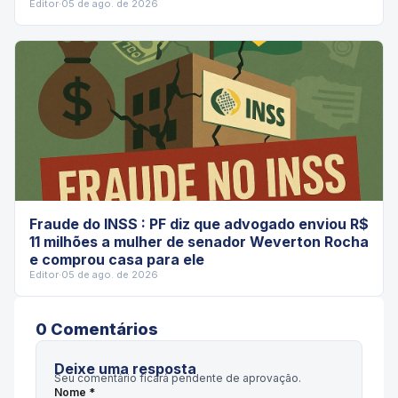
Editor
·
05 de ago. de 2026
Fraude do INSS : PF diz que advogado enviou R$
11 milhões a mulher de senador Weverton Rocha
e comprou casa para ele
Editor
·
05 de ago. de 2026
0
Comentário
s
Deixe uma resposta
Seu comentário ficará pendente de aprovação.
Nome *