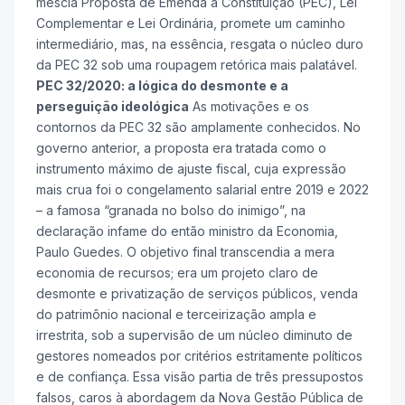
mescla Proposta de Emenda à Constituição (PEC), Lei
Complementar e Lei Ordinária, promete um caminho
intermediário, mas, na essência, resgata o núcleo duro
da PEC 32 sob uma roupagem retórica mais palatável.
PEC 32/2020: a lógica do desmonte e a
perseguição ideológica
As motivações e os
contornos da PEC 32 são amplamente conhecidos. No
governo anterior, a proposta era tratada como o
instrumento máximo de ajuste fiscal, cuja expressão
mais crua foi o congelamento salarial entre 2019 e 2022
– a famosa “granada no bolso do inimigo”, na
declaração infame do então ministro da Economia,
Paulo Guedes. O objetivo final transcendia a mera
economia de recursos; era um projeto claro de
desmonte e privatização de serviços públicos, venda
do patrimônio nacional e terceirização ampla e
irrestrita, sob a supervisão de um núcleo diminuto de
gestores nomeados por critérios estritamente políticos
e de confiança. Essa visão partia de três pressupostos
falsos, caros à abordagem da Nova Gestão Pública de