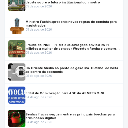
debate sobre o futuro institucional do Inmetro
05 de ago. de 2026
Ministro Fachin apresenta novas regras de conduta para
magistrados
05 de ago. de 2026
Fraude do INSS : PF diz que advogado enviou R$ 11
milhões a mulher de senador Weverton Rocha e comprou
casa para ele
05 de ago. de 2026
Do Oriente Médio ao posto de gasolina: O etanol de volta
ao centro da economia
05 de ago. de 2026
Edital de Convocação para AGE do ASMETRO-SI
04 de ago. de 2026
Senhas fracas seguem entre as principais brechas para
criminosos digitais
04 de ago. de 2026