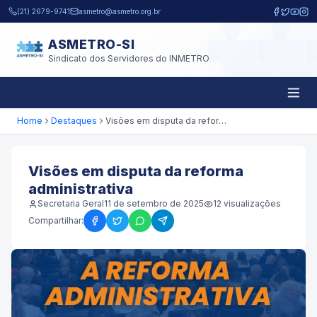
Pular para o conteúdo principal
(21) 2679-9741
asmetro@asmetro.org.br
ASMETRO-SI
Sindicato dos Servidores do INMETRO
Home
Destaques
Visões em disputa da reforma administrativa
Visões em disputa da reforma
administrativa
Secretaria Geral
11 de setembro de 2025
12
visualizações
Compartilhar: