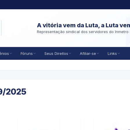
A vitória vem da Luta, a Luta ve
Representação sindical dos servidores do Inmetro 
ênios
Fóruns
Seus Direitos
Afiliar-se
Links
/9/2025