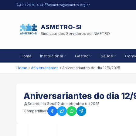
Pular para o conteúdo principal
(21) 2679-9741
asmetro@asmetro.org.br
ASMETRO-SI
Sindicato dos Servidores do INMETRO
Home
Institucional
Gestão
Saúde
Conv
Home
Aniversariantes
Aniversariantes do dia 12/9/2025
Aniversariantes do dia 12
Secretaria Geral
12 de setembro de 2025
Compartilhar: