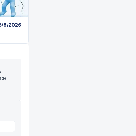
 5/8/2026
e
ade,