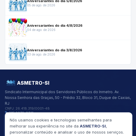
Aniversariantes do dia 5/8/2026
05 de ago. de 2026
Aniversariantes do dia 4/8/2026
04 de ago. de 2026
Aniversariantes do dia 3/8/2026
03 de ago. de 2026
ASMETRO-SI
Sindicato Intermunicipal dos Servidores Públicos do Inmetro.
Av.
Nossa Senhora das Graças, 50 - Prédio 32, Bloco 31, Duque de Caxias,
RJ
CNPJ:
26.418.319/0001-48
(21) 2679-9741
asmetro@asmetro.org.br
Nós usamos cookies e tecnologias semelhantes para
Links Rápidos
melhorar sua experiência no site da
ASMETRO-SI
,
Institucional
personalizar conteúdo e analisar o uso de nossos serviços.
Gestão