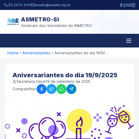
Pular para o conteúdo principal
(21) 2679-9741
asmetro@asmetro.org.br
ASMETRO-SI
Sindicato dos Servidores do INMETRO
Home
Aniversariantes
Aniversariantes do dia 19/9/2025
Aniversariantes do dia 19/9/2025
Secretaria Geral
19 de setembro de 2025
Compartilhar: