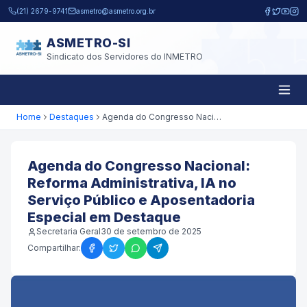
Pular para o conteúdo principal
(21) 2679-9741
asmetro@asmetro.org.br
ASMETRO-SI
Sindicato dos Servidores do INMETRO
Home
Destaques
Agenda do Congresso Nacional: Reforma Administrativa, IA no Serviço Público e Aposentadoria Especial em Destaque
Agenda do Congresso Nacional:
Reforma Administrativa, IA no
Serviço Público e Aposentadoria
Especial em Destaque
Secretaria Geral
30 de setembro de 2025
Compartilhar: