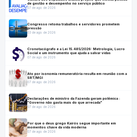
de gestão e desempenho no serviço público
07 de ago. de 2026
Congresso retoma trabalhos e servidores prometem
pressão
03 de ago. de 2026
Cronotacógrafo e a Lei 15.485/2026: Metrologia, Lucro
Social e um instrumento que ajuda a salvar vidas
07 de ago. de 2026
Ato por isonomia remuneratória resulta em reunião com a
SRT/MGI
07 de ago. de 2026
Declarações de ministro da Fazenda geram polêmica :
"Governo não gasta mais do que arrecada"
07 de ago. de 2026
Por que o deus grego Kairós segue importante em
momentos chave da vida moderna
07 de ago. de 2026