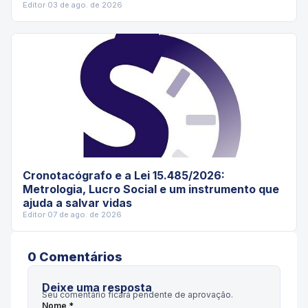
Editor
·
03 de ago. de 2026
Cronotacógrafo e a Lei 15.485/2026:
Metrologia, Lucro Social e um instrumento que
ajuda a salvar vidas
Editor
·
07 de ago. de 2026
0
Comentário
s
Deixe uma resposta
Seu comentário ficará pendente de aprovação.
Nome *