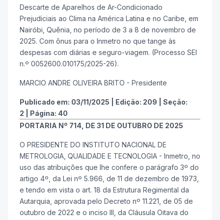
Descarte de Aparelhos de Ar-Condicionado
Prejudiciais ao Clima na América Latina e no Caribe, em
Nairóbi, Quênia, no período de 3 a 8 de novembro de
2025. Com ônus para o Inmetro no que tange às
despesas com diárias e seguro-viagem. (Processo SEI
n.º 0052600.010175/2025-26).
MARCIO ANDRE OLIVEIRA BRITO - Presidente
Publicado em:
03/11/2025
|
Edição:
209
|
Seção:
2
|
Página:
40
PORTARIA Nº 714, DE 31 DE OUTUBRO DE 2025
O PRESIDENTE DO INSTITUTO NACIONAL DE
METROLOGIA, QUALIDADE E TECNOLOGIA - Inmetro, no
uso das atribuições que lhe confere o parágrafo 3º do
artigo 4º, da Lei nº 5.966, de 11 de dezembro de 1973,
e tendo em vista o art. 18 da Estrutura Regimental da
Autarquia, aprovada pelo Decreto nº 11.221, de 05 de
outubro de 2022 e o inciso III, da Cláusula Oitava do