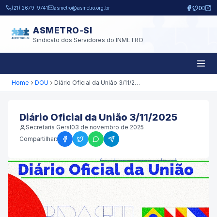
Pular para o conteúdo principal
(21) 2679-9741
asmetro@asmetro.org.br
ASMETRO-SI
Sindicato dos Servidores do INMETRO
Home
DOU
Diário Oficial da União 3/11/2025
Diário Oficial da União 3/11/2025
Secretaria Geral
03 de novembro de 2025
Compartilhar: