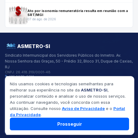
Ato por isonomia remuneratória resulta em reunião com a
SRT/MGI
07 de ago. de 2026
ASMETRO-SI
Sindicato Intermunicipal dos Servidores Públicos do Inmetro.
Av.
Nossa Senhora das Graças, 50 - Prédio 32, Bloco 31, Duque de Caxias,
RJ
CNPJ:
26.418.319/0001-48
(21) 2679-9741
asmetro@asmetro.org.br
Nós usamos cookies e tecnologias semelhantes para
Links Rápidos
melhorar sua experiência no site da
ASMETRO-SI
,
Institucional
personalizar conteúdo e analisar o uso de nossos serviços.
Gestão
Ao continuar navegando, você concorda com essa
Saúde
utilização. Consulte nosso
Aviso de Privacidade
e o
Portal
Convênios
da Privacidade
.
Fóruns
Seus Direitos
Prosseguir
©
2026
ASMETRO-SI
Todos os direitos reservados