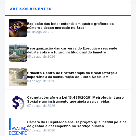
ARTIGOS RECENTES
Explosão das bets: entenda em quatro gráficos os
números desse mercado no Brasil
06 de ago. de 2026
Reorganização das carreiras do Executivo reacende
debate sobre o futuro institucional do Inmetro
05 de ago. de 2026
Primeiro Centro de Protonterapia do Brasil reforça a
importância da mensuração do Lucro Social em
investimentos estratégicos para a saúde
03 de ago. de 2026
Cronotacógrafo e a Lei 15.485/2026: Metrologia, Lucro
Social e um instrumento que ajuda a salvar vidas
07 de ago. de 2026
Câmara dos Deputados analisa projeto que institui política
de gestão e desempenho no serviço público
07 de ago. de 2026