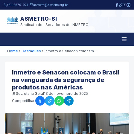
Pular para o conteúdo principal
(21) 2679-9741
asmetro@asmetro.org.br
ASMETRO-SI
Sindicato dos Servidores do INMETRO
Home
Destaques
Inmetro e Senacon colocam o Brasil na vanguarda da segurança de produtos nas Américas
Inmetro e Senacon colocam o Brasil
na vanguarda da segurança de
produtos nas Américas
Secretaria Geral
13 de novembro de 2025
Compartilhar: