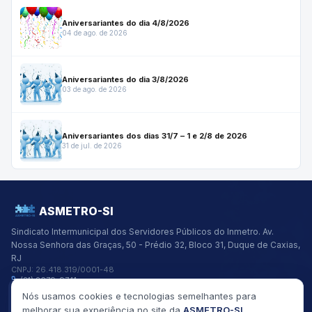
Aniversariantes do dia 4/8/2026
04 de ago. de 2026
Aniversariantes do dia 3/8/2026
03 de ago. de 2026
Aniversariantes dos dias 31/7 – 1 e 2/8 de 2026
31 de jul. de 2026
ASMETRO-SI
Sindicato Intermunicipal dos Servidores Públicos do Inmetro.
Av.
Nossa Senhora das Graças, 50 - Prédio 32, Bloco 31, Duque de Caxias,
RJ
CNPJ:
26.418.319/0001-48
(21) 2679-9741
asmetro@asmetro.org.br
Nós usamos cookies e tecnologias semelhantes para
Links Rápidos
melhorar sua experiência no site da
ASMETRO-SI
,