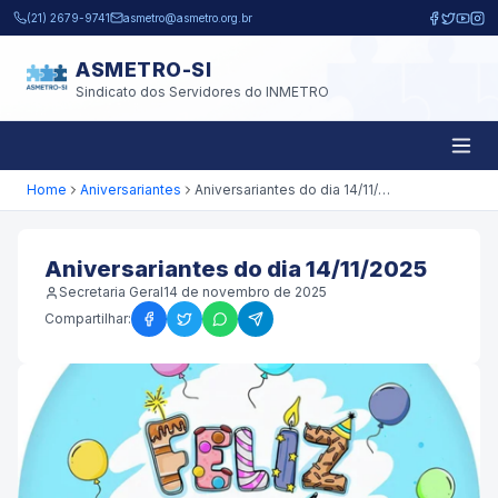
Pular para o conteúdo principal
(21) 2679-9741
asmetro@asmetro.org.br
ASMETRO-SI
Sindicato dos Servidores do INMETRO
Home
Aniversariantes
Aniversariantes do dia 14/11/2025
Aniversariantes do dia 14/11/2025
Secretaria Geral
14 de novembro de 2025
Compartilhar: