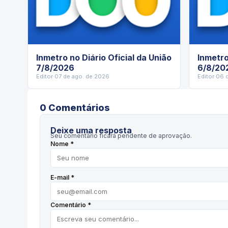
Inmetro no Diário Oficial da União
Inmetro
7/8/2026
6/8/20
Editor
·
07 de ago. de 2026
Editor
·
06 
0
Comentário
s
Deixe uma resposta
Seu comentário ficará pendente de aprovação.
Nome *
E-mail *
Comentário *