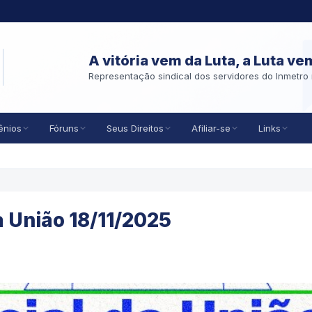
A vitória vem da Luta, a Luta ve
Representação sindical dos servidores do Inmetro 
ênios
Fóruns
Seus Direitos
Afiliar-se
Links
a União 18/11/2025