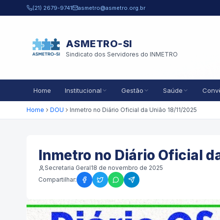
Pular para o conteúdo principal
(21) 2679-9741
asmetro@asmetro.org.br
ASMETRO-SI
Sindicato dos Servidores do INMETRO
Home
Institucional
Gestão
Saúde
Conv
Home
DOU
Inmetro no Diário Oficial da União 18/11/2025
Inmetro no Diário Oficial d
Secretaria Geral
18 de novembro de 2025
Compartilhar: