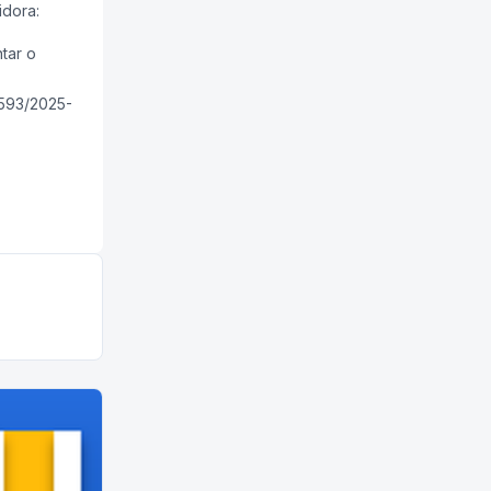
idora:
tar o
0593/2025-