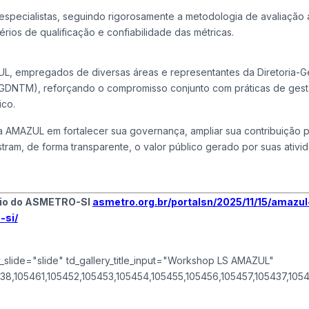
 especialistas, seguindo rigorosamente a metodologia de avaliação
ios de qualificação e confiabilidade das métricas.
L, empregados de diversas áreas e representantes da Diretoria-G
GDNTM), reforçando o compromisso conjunto com práticas de ges
ico.
 AMAZUL em fortalecer sua governança, ampliar sua contribuição p
am, de forma transparente, o valor público gerado por suas ativi
oio do ASMETRO-SI
asmetro.org.br/portalsn/2025/11/15/amazul
-si/
ry_slide="slide" td_gallery_title_input="Workshop LS AMAZUL"
38,105461,105452,105453,105454,105455,105456,105457,105437,105