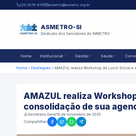
Pular para o conteúdo principal
(21) 2679-9741
asmetro@asmetro.org.br
ASMETRO-SI
Sindicato dos Servidores do INMETRO
Home
Institucional
Gestão
Saúde
Conv
Home
Destaques
AMAZUL realiza Workshop 
consolidação de sua agend
Secretaria Geral
19 de novembro de 2025
Compartilhar: