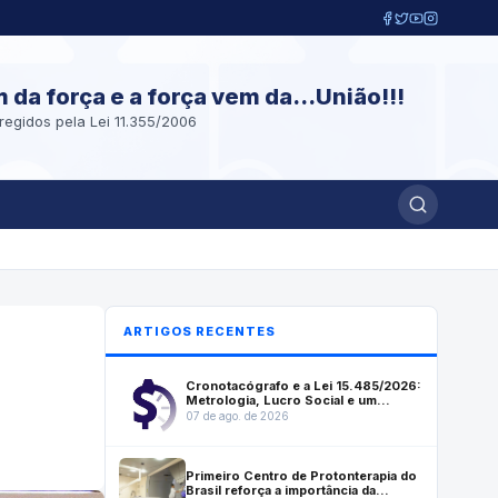
m da força e a força vem da...União!!!
regidos pela Lei 11.355/2006
ARTIGOS RECENTES
Cronotacógrafo e a Lei 15.485/2026:
Metrologia, Lucro Social e um
instrumento que ajuda a salvar vidas
07 de ago. de 2026
Primeiro Centro de Protonterapia do
Brasil reforça a importância da