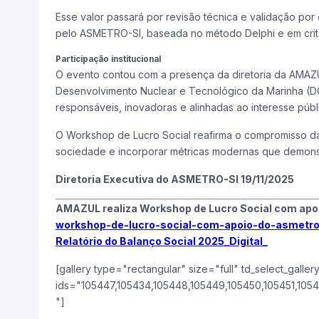
Esse valor passará por revisão técnica e validação por
pelo ASMETRO-SI, baseada no método Delphi e em critér
Participação institucional
O evento contou com a presença da diretoria da AMAZU
Desenvolvimento Nuclear e Tecnológico da Marinha (D
responsáveis, inovadoras e alinhadas ao interesse públ
O Workshop de Lucro Social reafirma o compromisso da
sociedade e incorporar métricas modernas que demonstr
Diretoria Executiva do ASMETRO-SI 19/11/2025
AMAZUL realiza Workshop de Lucro Social com ap
workshop-de-lucro-social-com-apoio-do-asmetro
Relatório do Balanço Social 2025_Digital_
[gallery type="rectangular" size="full" td_select_galle
ids="105447,105434,105448,105449,105450,105451,1054
"]