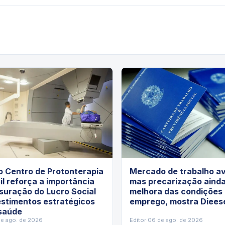
o Centro de Protonterapia
Mercado de trabalho a
il reforça a importância
mas precarização ainda
suração do Lucro Social
melhora das condições
estimentos estratégicos
emprego, mostra Diees
 saúde
de ago. de 2026
Editor
·
06 de ago. de 2026