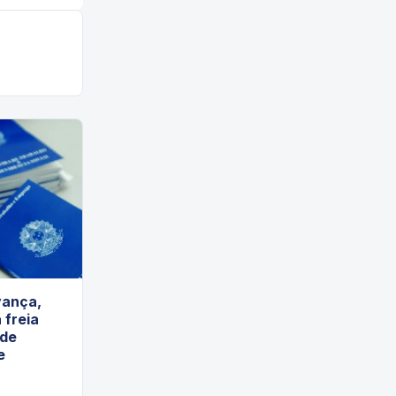
vança,
 freia
 de
e