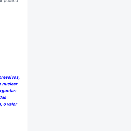
r público
pressivos,
o nuclear
rguntar:
das
, o valor