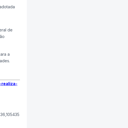
 adotada
eral de
tão
ara a
dades.
-realiza-
436,105435