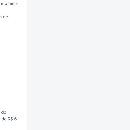
re o tema;
s de
Ozanan
os
o do
o de R$ 6