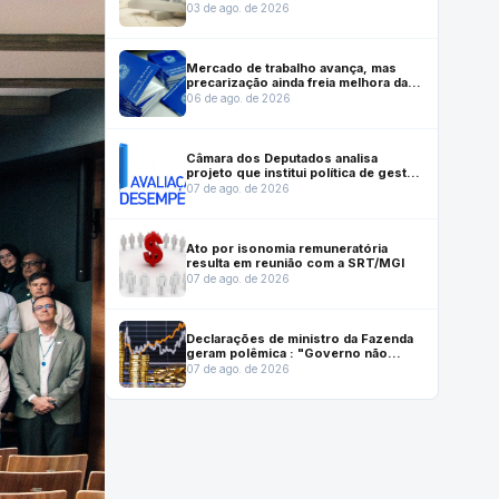
mensuração do Lucro Social em
03 de ago. de 2026
investimentos estratégicos para a
saúde
Mercado de trabalho avança, mas
precarização ainda freia melhora das
condições de emprego, mostra
06 de ago. de 2026
Dieese
Câmara dos Deputados analisa
projeto que institui política de gestão
e desempenho no serviço público
07 de ago. de 2026
Ato por isonomia remuneratória
resulta em reunião com a SRT/MGI
07 de ago. de 2026
Declarações de ministro da Fazenda
geram polêmica : "Governo não
gasta mais do que arrecada"
07 de ago. de 2026