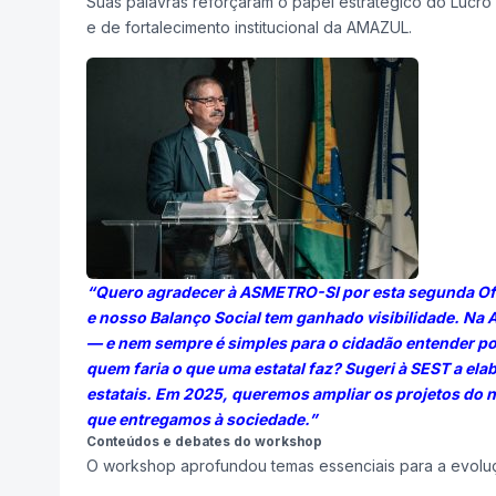
Suas palavras reforçaram o papel estratégico do Lucro
e de fortalecimento institucional da AMAZUL.
“Quero agradecer à ASMETRO-SI por esta segunda Ofic
e nosso Balanço Social tem ganhado visibilidade. Na
— e nem sempre é simples para o cidadão entender po
quem faria o que uma estatal faz?
Sugeri à SEST a ela
estatais. Em 2025, queremos ampliar os projetos do 
que entregamos à sociedade.”
Conteúdos e debates do workshop
O workshop aprofundou temas essenciais para a evoluçã