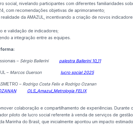
 social, nivelando participantes com diferentes familiaridades sob
2024, com recomendações objetivas de aprimoramento;
 realidade da AMAZUL, incentivando a criação de novos indicadore
o e validação de indicadores;
cendo a integração entre as equipes.
 forma:
ssionais –
Sérgio Ballerini
palestra Ballerini 10_11
ZUL –
Marcos Guerson
lucro social 2025
o ASMETRO –
Rodrigo Costa Felix e Rodrigo 
s OZANAN
OLS_Amazul_Metrologia FELIX
omover colaboração e compartilhamento de experiências. Durante 
dor piloto de lucro social referente à venda de serviços de gestã
da Marinha do Brasil, que inicialmente apontou um impacto estimad