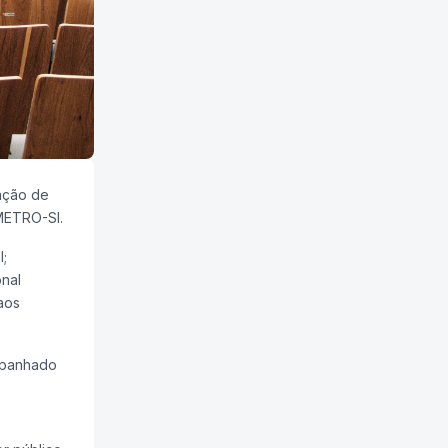
ação de
SMETRO-SI.
;
onal
aos
mpanhado