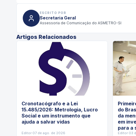
ESCRITO POR
Secretaria Geral
Assessoria de Comunicação do ASMETRO-SI
Artigos Relacionados
Cronotacógrafo e a Lei
Primeir
15.485/2026: Metrologia, Lucro
do Bras
Social e um instrumento que
da men
ajuda a salvar vidas
em inv
para a
Editor
·
07 de ago. de 2026
Editor
·
03 