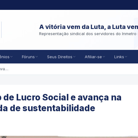
A vitória vem da Luta, a Luta ve
Representação sindical dos servidores do Inmetro 
ênios
Fóruns
Seus Direitos
Afiliar-se
Links
AMAZUL realiza Workshop de Lucro Social e avança na consolidação de sua agenda de sustentabilidade
de Lucro Social e avança na
a de sustentabilidade