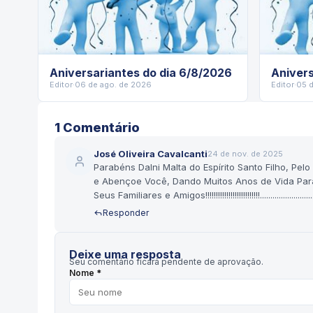
Aniversariantes do dia 6/8/2026
Anivers
Editor
·
06 de ago. de 2026
Editor
·
05 
1
Comentário
José Oliveira Cavalcanti
24 de nov. de 2025
Parabéns Dalni Malta do Espírito Santo Filho, Pel
e Abençoe Você, Dando Muitos Anos de Vida Para
Seus Familiares e Amigos!!!!!!!!!!!!!!!!!!!!!!!!!!..............................
Responder
Deixe uma resposta
Seu comentário ficará pendente de aprovação.
Nome *