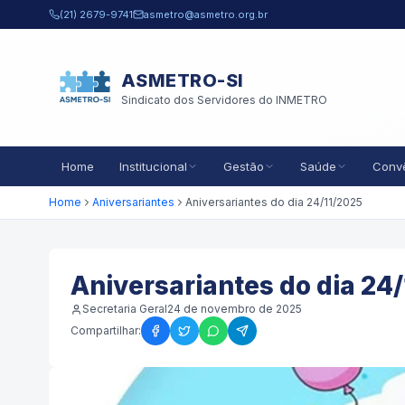
Pular para o conteúdo principal
(21) 2679-9741
asmetro@asmetro.org.br
ASMETRO-SI
Sindicato dos Servidores do INMETRO
Home
Institucional
Gestão
Saúde
Conv
Home
Aniversariantes
Aniversariantes do dia 24/11/2025
Aniversariantes do dia 24
Secretaria Geral
24 de novembro de 2025
Compartilhar: