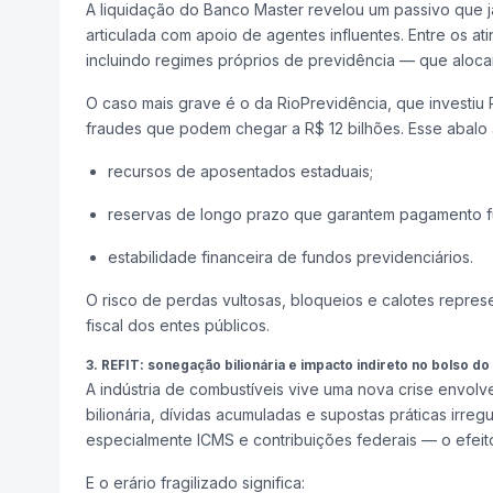
A liquidação do Banco Master revelou um passivo que já 
articulada com apoio de agentes influentes. Entre os a
incluindo regimes próprios de previdência — que aloc
O caso mais grave é o da RioPrevidência, que investiu 
fraudes que podem chegar a R$ 12 bilhões. Esse abalo 
recursos de aposentados estaduais;
reservas de longo prazo que garantem pagamento f
estabilidade financeira de fundos previdenciários.
O risco de perdas vultosas, bloqueios e calotes repre
fiscal dos entes públicos.
3. REFIT: sonegação bilionária e impacto indireto no bolso do
A indústria de combustíveis vive uma nova crise envolv
bilionária, dívidas acumuladas e supostas práticas ir
especialmente ICMS e contribuições federais — o efeito
E o erário fragilizado significa: