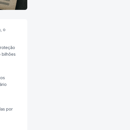
, o
proteção
 bilhões
tos
ário
a
das por