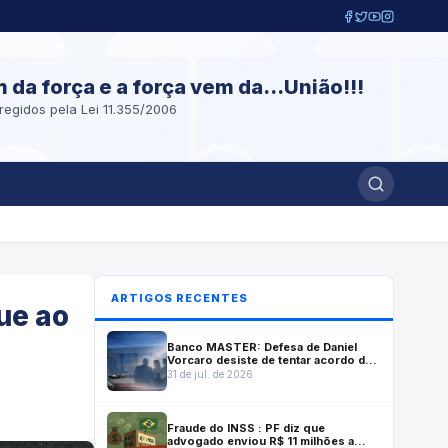
m da força e a força vem da...União!!!
regidos pela Lei 11.355/2006
ARTIGOS RECENTES
ue ao
Banco MASTER: Defesa de Daniel
Vorcaro desiste de tentar acordo de
delação premiada
31 de jul. de 2026
Fraude do INSS : PF diz que
advogado enviou R$ 11 milhões a