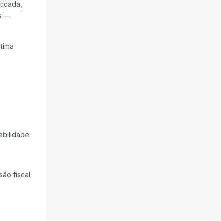
ticada,
as —
stima
abilidade
ão fiscal