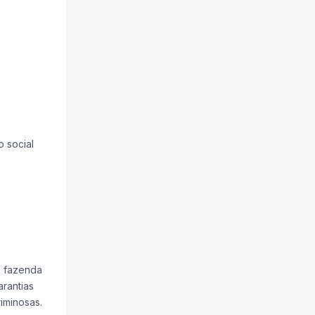
 social
e fazenda
rantias
iminosas.