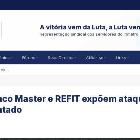
A vitória vem da Luta, a Luta ve
Representação sindical dos servidores do Inmetro 
ênios
Fóruns
Seus Direitos
Afiliar-se
Links
Rombo em Série: INSS, Banco Master e REFIT expõem ataque ao erário e ao bolso do aposentado
nco Master e REFIT expõem ataq
ntado