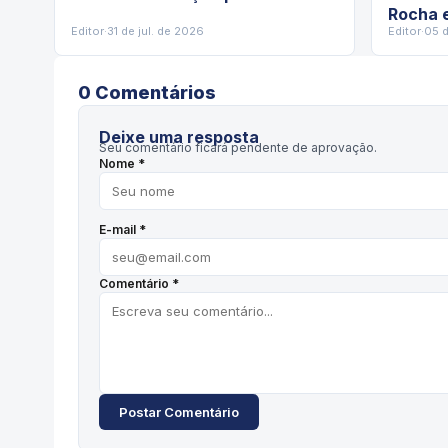
Rocha 
Editor
·
31 de jul. de 2026
Editor
·
05 
0
Comentário
s
Deixe uma resposta
Seu comentário ficará pendente de aprovação.
Nome *
E-mail *
Comentário *
Postar Comentário