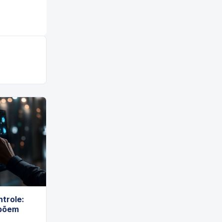
trole:
põem