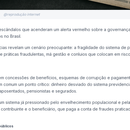
@reprodução internet
 escândalos que acenderam um alerta vermelho sobre a governança
dos no Brasil.
cias revelam um cenário preocupante: a fragilidade do sistema de 
e práticas fraudulentas, má gestão e conluios que colocam em risco
 em concessões de benefícios, esquemas de corrupção e pagamen
m comum um ponto crítico: dinheiro desviado do sistema previdenci
aposentados, pensionistas e segurados.
um sistema já pressionado pelo envelhecimento populacional e pel
 contribuinte e o beneficiário, que paga a conta de fraudes pratica
públicos