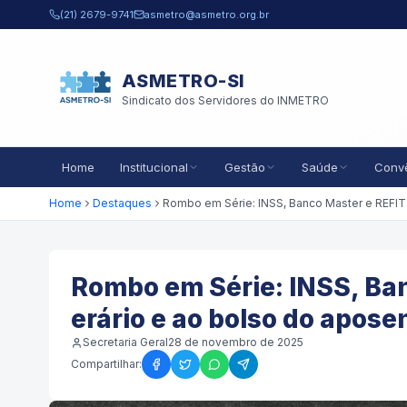
Pular para o conteúdo principal
(21) 2679-9741
asmetro@asmetro.org.br
ASMETRO-SI
Sindicato dos Servidores do INMETRO
Home
Institucional
Gestão
Saúde
Conv
Home
Destaques
Rombo em Série: INSS, Ba
erário e ao bolso do apose
Secretaria Geral
28 de novembro de 2025
Compartilhar: