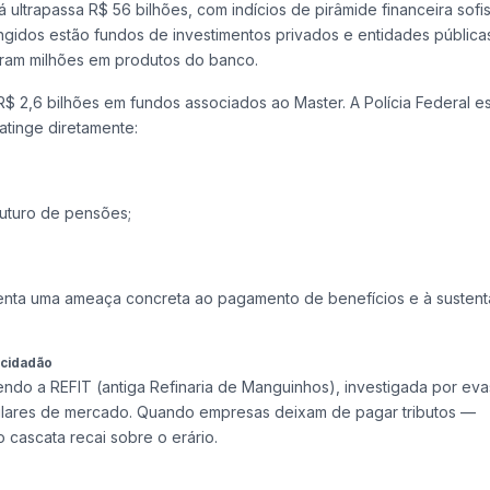
ultrapassa R$ 56 bilhões, com indícios de pirâmide financeira sofis
tingidos estão fundos de investimentos privados e entidades públic
aram milhões em produtos do banco.
R$ 2,6 bilhões em fundos associados ao Master. A Polícia Federal e
atinge diretamente:
uturo de pensões;
senta uma ameaça concreta ao pagamento de benefícios e à sustent
 cidadão
endo a REFIT (antiga Refinaria de Manguinhos), investigada por evas
regulares de mercado. Quando empresas deixam de pagar tributos —
 cascata recai sobre o erário.