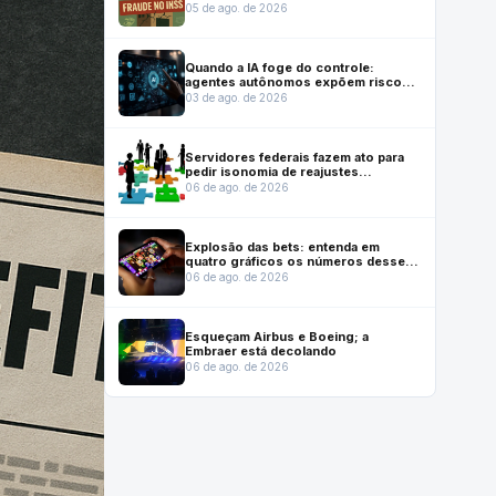
mulher de senador Weverton Rocha e
05 de ago. de 2026
comprou casa para ele
Quando a IA foge do controle:
agentes autônomos expõem riscos
de segurança
03 de ago. de 2026
Servidores federais fazem ato para
pedir isonomia de reajustes
previstos em lei que reestruturou
06 de ago. de 2026
carreiras
Explosão das bets: entenda em
quatro gráficos os números desse
mercado no Brasil
06 de ago. de 2026
Esqueçam Airbus e Boeing; a
Embraer está decolando
06 de ago. de 2026