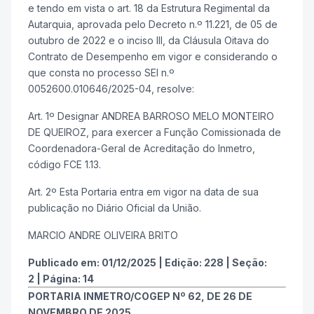
e tendo em vista o art. 18 da Estrutura Regimental da
Autarquia, aprovada pelo Decreto n.º 11.221, de 05 de
outubro de 2022 e o inciso III, da Cláusula Oitava do
Contrato de Desempenho em vigor e considerando o
que consta no processo SEI n.º
0052600.010646/2025-04, resolve:
Art. 1º Designar ANDREA BARROSO MELO MONTEIRO
DE QUEIROZ, para exercer a Função Comissionada de
Coordenadora-Geral de Acreditação do Inmetro,
código FCE 1.13.
Art. 2º Esta Portaria entra em vigor na data de sua
publicação no Diário Oficial da União.
MARCIO ANDRE OLIVEIRA BRITO
Publicado em:
01/12/2025
|
Edição:
228
|
Seção:
2
|
Página:
14
PORTARIA INMETRO/COGEP Nº 62, DE 26 DE
NOVEMBRO DE 2025