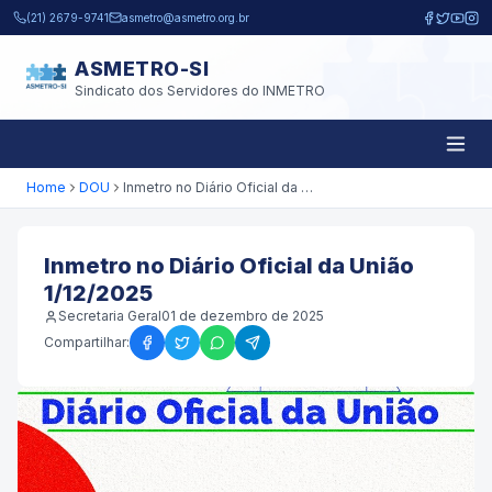
Pular para o conteúdo principal
(21) 2679-9741
asmetro@asmetro.org.br
ASMETRO-SI
Sindicato dos Servidores do INMETRO
Home
DOU
Inmetro no Diário Oficial da União 1/12/2025
Inmetro no Diário Oficial da União
1/12/2025
Secretaria Geral
01 de dezembro de 2025
Compartilhar: