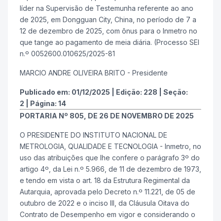
líder na Supervisão de Testemunha referente ao ano
de 2025, em Dongguan City, China, no período de 7 a
12 de dezembro de 2025, com ônus para o Inmetro no
que tange ao pagamento de meia diária. (Processo SEI
n.º 0052600.010625/2025-81
MARCIO ANDRE OLIVEIRA BRITO - Presidente
Publicado em:
01/12/2025
|
Edição:
228
|
Seção:
2
|
Página:
14
PORTARIA Nº 805, DE 26 DE NOVEMBRO DE 2025
O PRESIDENTE DO INSTITUTO NACIONAL DE
METROLOGIA, QUALIDADE E TECNOLOGIA - Inmetro, no
uso das atribuições que lhe confere o parágrafo 3º do
artigo 4º, da Lei n.º 5.966, de 11 de dezembro de 1973,
e tendo em vista o art. 18 da Estrutura Regimental da
Autarquia, aprovada pelo Decreto n.º 11.221, de 05 de
outubro de 2022 e o inciso III, da Cláusula Oitava do
Contrato de Desempenho em vigor e considerando o