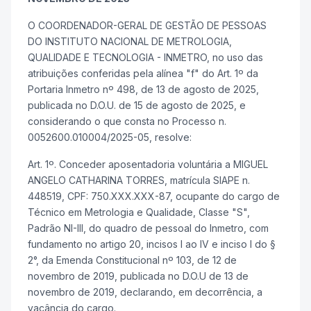
O COORDENADOR-GERAL DE GESTÃO DE PESSOAS
DO INSTITUTO NACIONAL DE METROLOGIA,
QUALIDADE E TECNOLOGIA - INMETRO, no uso das
atribuições conferidas pela alínea "f" do Art. 1º da
Portaria Inmetro nº 498, de 13 de agosto de 2025,
publicada no D.O.U. de 15 de agosto de 2025, e
considerando o que consta no Processo n.
0052600.010004/2025-05, resolve:
Art. 1º. Conceder aposentadoria voluntária a MIGUEL
ANGELO CATHARINA TORRES, matrícula SIAPE n.
448519, CPF: 750.XXX.XXX-87, ocupante do cargo de
Técnico em Metrologia e Qualidade, Classe "S",
Padrão NI-III, do quadro de pessoal do Inmetro, com
fundamento no artigo 20, incisos I ao IV e inciso I do §
2°, da Emenda Constitucional nº 103, de 12 de
novembro de 2019, publicada no D.O.U de 13 de
novembro de 2019, declarando, em decorrência, a
vacância do cargo.