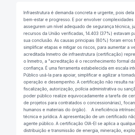
Infraestrutura é demanda concreta e urgente, pois de
bem-estar e progresso. E por envolver complexidades
assegurem um nível adequado de segurança técnica, jur
recursos da União verificadas, 14.403 (37%) estavam 
sua conclusão. As causas principais (80%) foram erros t
simplificar etapas e mitigar os riscos, para aumentar 
acreditada Inmetro de infraestrutura (certificação) rep
o Inmetro, a "acreditação é o reconhecimento formal da 
confiança. É uma ferramenta estabelecida em escala int
Público usá-la para apoiar, simplificar e agilizar a t
operação e desempenho. A certificação não resulta na 
fiscalização, autorização, polícia administrativa ou sa
poder público realize equivocadamente a tarefa de cert
de projetos para contratados o concessionárias), focand
humanos e materiais do órgão). A ineficiência intríns
técnica e jurídica. A apresentação de um certificado n
agente público. A certificação OIA-EI se aplica a qualqu
distribuição e transmissão de energia, mineração, expl