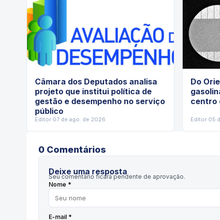
Câmara dos Deputados analisa
Do Orie
projeto que institui política de
gasolin
gestão e desempenho no serviço
centro
público
Editor
·
07 de ago. de 2026
Editor
·
05 
0
Comentário
s
Deixe uma resposta
Seu comentário ficará pendente de aprovação.
Nome *
E-mail *