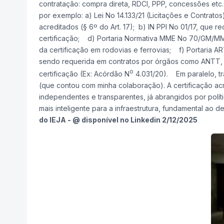
contratação: compra direta, RDCI, PPP, concessões etc. 
por exemplo: a) Lei No 14.133/21 (Licitações e Contrat
acreditados (§ 6º do Art. 17); b) IN PPI No 01/17, que 
certificação; d) Portaria Normativa MME No 70/GM/MME/
da certificação em rodovias e ferrovias; f) Portaria AR
sendo requerida em contratos por órgãos como ANTT, A
o
certificação (Ex: Acórdão N
4.031/20). Em paralelo, tr
(que contou com minha colaboração). A certificação acr
independentes e transparentes, já abrangidos por polít
mais inteligente para a infraestrutura, fundamental ao 
do IEJA - @ disponível no Linkedin 2/12/2025