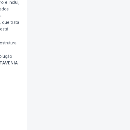
 e inclui,
cados
a
 que trata
 está
estrutura
solução
DATAVENIA