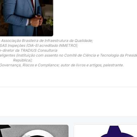
Associação Brasileira de Infraestrutura da Qualidade;
 SAS Inspeções (OIA-EI acreditado INMETRO);
o-diretor da TRADIUS Consultoria
eligentes (instituição com assento no Comitê de Ciência e Tecnologia da Presid
República);
vernança, Riscos e Compliance; autor de livros e artigos, palestrante.