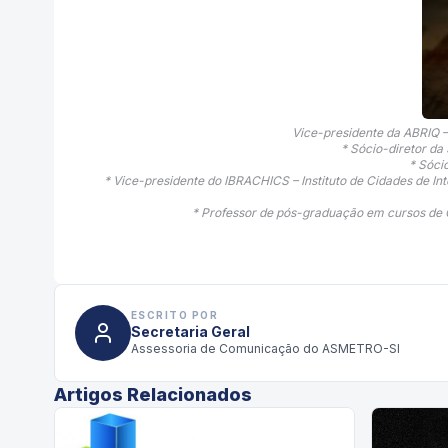
Vice-presidente da ABRIQ – 
* Sócio-diretor da
* Sóci
* Vice-presidente do IBRACHICS – Instituto de Cidades de Int
* Professor de pós-graduação em cursos de Go
ESCRITO POR
Secretaria Geral
Assessoria de Comunicação do ASMETRO-SI
Artigos Relacionados