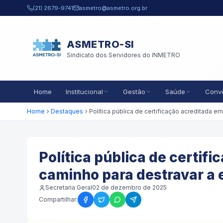
Pular para o conteúdo principal
(21) 2679-9741
asmetro@asmetro.org.br
ASMETRO-SI
Sindicato dos Servidores do INMETRO
Home
Institucional
Gestão
Saúde
Conv
Home
Destaques
Política pública de certifi
caminho para destravar a
Secretaria Geral
02 de dezembro de 2025
Compartilhar: