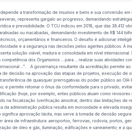
la depende a transformação de insumos e bens e sua conversão em 
 severas, representa gargalo ao progresso, demandando estratégi
ídica e previsibilidade. O TCU indicou em 2018, que das 38.412 ob
paralisadas ou inacabadas, demandando investimento de R$ 144 bilh
écnicos, orçamentários e financeiros. O desafio é adicionar inteligê
a velocidade e a segurança nas decisões pelos agentes públicos. A i
resenta solução viável, madura e consolidada em nível internacional
competência dos Organismos ... para ... realizar suas atividades co
ernacional ...". A governança resultante da acreditação permite ao
omada de decisão na aprovação das etapas de projetos, execução de o
transferência de quaisquer prerrogativas do poder público ao OIA-
nção; e permite retomar o ônus da conformidade para o privado, evit
ificação (hoje, por exemplo, entes públicos atuam como revisores 
o na fiscalização (verificação amostral, dentro das limitações de r
eca da administração pública resulta em morosidade e elevada inseg
ão significa aprovação tácita, mas serve à tomada de decisão segura
er área de infraestrutura: aeroportos, ferrovias, rodovia, portos, ge
oração de óleo e gás, iluminação, edificações e saneamento; e a qu