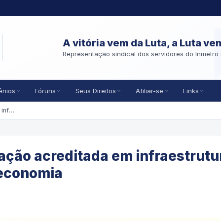
A vitória vem da Luta, a Luta ve
Representação sindical dos servidores do Inmetro 
ênios
Fóruns
Seus Direitos
Afiliar-se
Links
Política pública de certificação acreditada em infraestrutura – caminho para destravar a economia
cação acreditada em infraestrutu
 economia