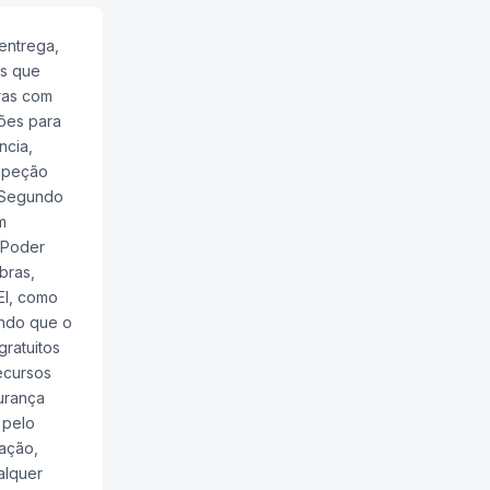
entrega,
as que
ras com
ões para
ncia,
nspeção
. Segundo
m
 Poder
bras,
EI, como
ando que o
gratuitos
ecursos
urança
 pelo
ração,
alquer