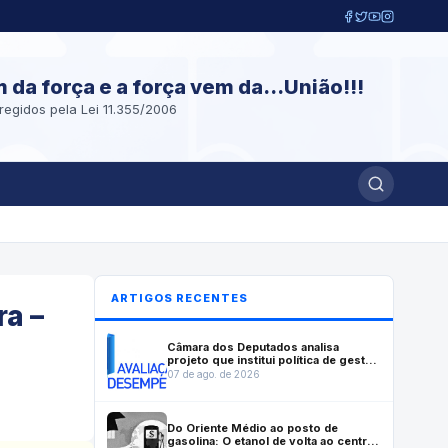
m da força e a força vem da...União!!!
regidos pela Lei 11.355/2006
ARTIGOS RECENTES
ra –
Câmara dos Deputados analisa
projeto que institui política de gestão
e desempenho no serviço público
07 de ago. de 2026
Do Oriente Médio ao posto de
gasolina: O etanol de volta ao centro