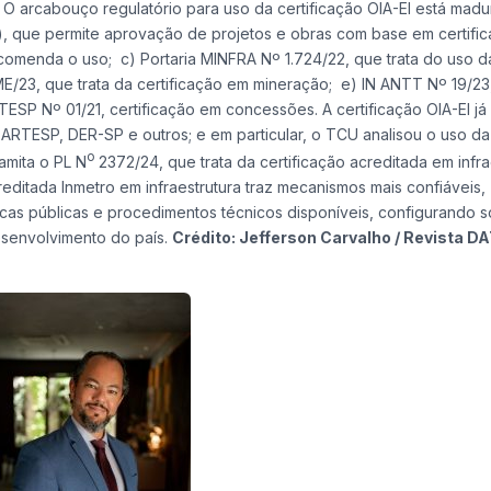
O arcabouço regulatório para uso da certificação OIA-EI está maduro
os), que permite aprovação de projetos e obras com base em certifi
recomenda o uso; c) Portaria MINFRA Nº 1.724/22, que trata do uso d
23, que trata da certificação em mineração; e) IN ANTT Nº 19/23,
TESP Nº 01/21, certificação em concessões. A certificação OIA-EI já
RTESP, DER-SP e outros; e em particular, o TCU analisou o uso da
o
amita o PL N
2372/24, que trata da certificação acreditada em infra
editada Inmetro em infraestrutura traz mecanismos mais confiáveis,
icas públicas e procedimentos técnicos disponíveis, configurando 
desenvolvimento do país.
Crédito: Jefferson Carvalho / Revista 