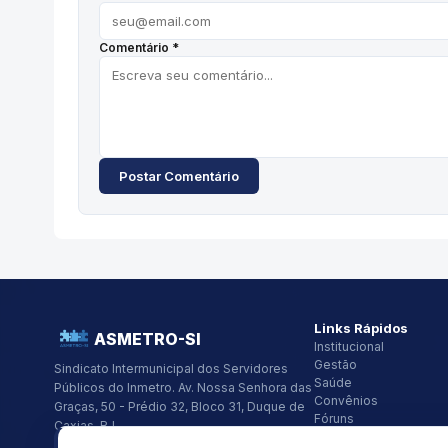
Comentário *
Postar Comentário
Links Rápidos
ASMETRO-SI
Institucional
Gestão
Sindicato Intermunicipal dos Servidores
Saúde
Públicos do Inmetro.
Av. Nossa Senhora das
Convênios
Graças, 50 - Prédio 32, Bloco 31, Duque de
Fóruns
Caxias, RJ
Seus Direitos
CNPJ:
26.418.319/0001-48