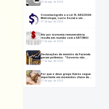
da economia
05 de ago. de 2026
Cronotacógrafo e a Lei 15.485/2026:
Metrologia, Lucro Social e um
instrumento que ajuda a salvar vidas
07 de ago. de 2026
Ato por isonomia remuneratória
resulta em reunião com a SRT/MGI
07 de ago. de 2026
Declarações de ministro da Fazenda
geram polêmica : "Governo não
gasta mais do que arrecada"
07 de ago. de 2026
Por que o deus grego Kairós segue
importante em momentos chave da
vida moderna
07 de ago. de 2026