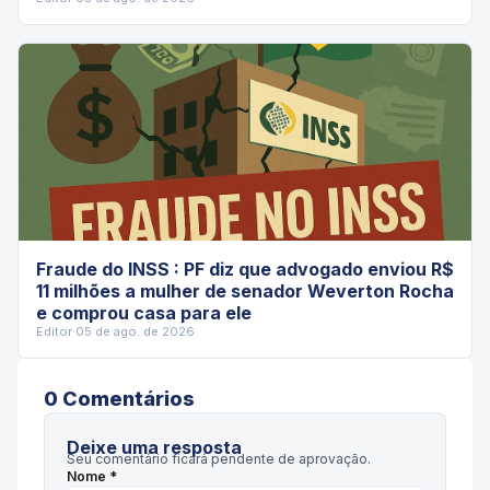
Fraude do INSS : PF diz que advogado enviou R$
11 milhões a mulher de senador Weverton Rocha
e comprou casa para ele
Editor
·
05 de ago. de 2026
0
Comentário
s
Deixe uma resposta
Seu comentário ficará pendente de aprovação.
Nome *