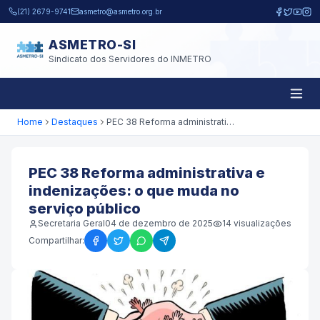
Pular para o conteúdo principal
(21) 2679-9741
asmetro@asmetro.org.br
ASMETRO-SI
Sindicato dos Servidores do INMETRO
Home
Destaques
PEC 38 Reforma administrativa e indenizações: o que muda no serviço público
PEC 38 Reforma administrativa e
indenizações: o que muda no
serviço público
Secretaria Geral
04 de dezembro de 2025
14
visualizações
Compartilhar: