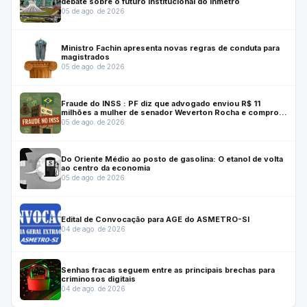
debate sobre o futuro institucional do Inmetro
05 de ago. de 2026
Ministro Fachin apresenta novas regras de conduta para
magistrados
05 de ago. de 2026
Fraude do INSS : PF diz que advogado enviou R$ 11
milhões a mulher de senador Weverton Rocha e comprou
casa para ele
05 de ago. de 2026
Do Oriente Médio ao posto de gasolina: O etanol de volta
ao centro da economia
05 de ago. de 2026
Edital de Convocação para AGE do ASMETRO-SI
04 de ago. de 2026
Senhas fracas seguem entre as principais brechas para
criminosos digitais
04 de ago. de 2026