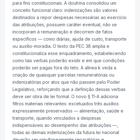
para fins constitucionais. A doutrina consolidou um
conceito funcional claro: indenizações são valores
destinados a repor despesas necessárias ao exercício
das atribuições, possuem caráter eventual, não se
incorporam à remuneração e decorrem de fatos
específicos — como diárias, ajuda de custo, transporte
ou auxílio-moradia. O texto da PEC 38 amplia e
constitucionaliza esse enquadramento, estabelecendo
como tais verbas poderão existir e em que condições
poderão ser pagas fora do teto. A alínea k veda a
criação de quaisquer parcelas remuneratórias ou
indenizatórias por atos que não passem pelo Poder
Legislativo, reforçando que a definição dessas verbas
deve ser obra de lei formal. O novo § 11-A adiciona
filtros materiais relevantes: excetuados três auxílios
expressamente preservados — alimentação, saúde e
transporte, quando vinculados a despesas
indispensáveis ao desempenho das atribuições —,
todas as demais indenizações da futura lei nacional
deverão ser simultaneamente reparatórias e