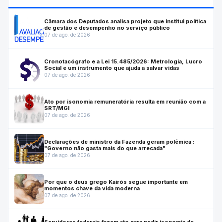
Câmara dos Deputados analisa projeto que institui política
de gestão e desempenho no serviço público
07 de ago. de 2026
Cronotacógrafo e a Lei 15.485/2026: Metrologia, Lucro
Social e um instrumento que ajuda a salvar vidas
07 de ago. de 2026
Ato por isonomia remuneratória resulta em reunião com a
SRT/MGI
07 de ago. de 2026
Declarações de ministro da Fazenda geram polêmica :
"Governo não gasta mais do que arrecada"
07 de ago. de 2026
Por que o deus grego Kairós segue importante em
momentos chave da vida moderna
07 de ago. de 2026