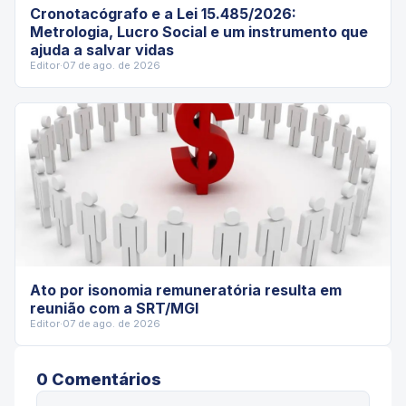
Cronotacógrafo e a Lei 15.485/2026:
Metrologia, Lucro Social e um instrumento que
ajuda a salvar vidas
Editor
·
07 de ago. de 2026
Ato por isonomia remuneratória resulta em
reunião com a SRT/MGI
Editor
·
07 de ago. de 2026
0
Comentário
s