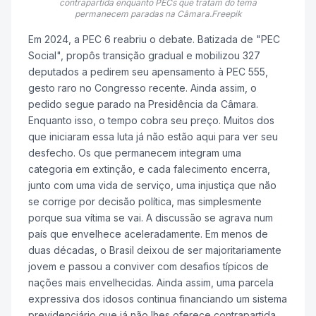
contrapartida enquanto PECs que tratam do tema
permanecem paradas na Câmara.Freepik
Em 2024, a PEC 6 reabriu o debate. Batizada de "PEC
Social", propôs transição gradual e mobilizou 327
deputados a pedirem seu apensamento à PEC 555,
gesto raro no Congresso recente. Ainda assim, o
pedido segue parado na Presidência da Câmara.
Enquanto isso, o tempo cobra seu preço. Muitos dos
que iniciaram essa luta já não estão aqui para ver seu
desfecho. Os que permanecem integram uma
categoria em extinção, e cada falecimento encerra,
junto com uma vida de serviço, uma injustiça que não
se corrige por decisão política, mas simplesmente
porque sua vítima se vai. A discussão se agrava num
país que envelhece aceleradamente. Em menos de
duas décadas, o Brasil deixou de ser majoritariamente
jovem e passou a conviver com desafios típicos de
nações mais envelhecidas. Ainda assim, uma parcela
expressiva dos idosos continua financiando um sistema
previdenciário que já não lhes oferece contrapartida