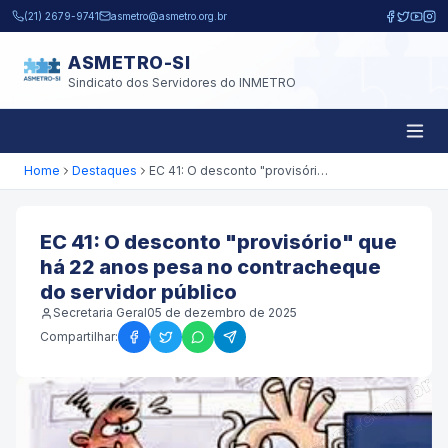
Pular para o conteúdo principal
(21) 2679-9741
asmetro@asmetro.org.br
ASMETRO-SI
Sindicato dos Servidores do INMETRO
Home
Destaques
EC 41: O desconto "provisório" que há 22 anos pesa no contracheque do servidor público
EC 41: O desconto "provisório" que
há 22 anos pesa no contracheque
do servidor público
Secretaria Geral
05 de dezembro de 2025
Compartilhar: