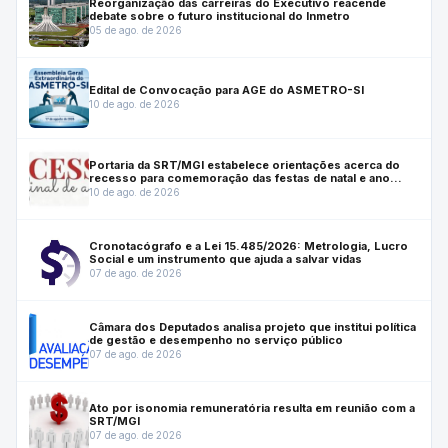
Reorganização das carreiras do Executivo reacende
debate sobre o futuro institucional do Inmetro
05 de ago. de 2026
Edital de Convocação para AGE do ASMETRO-SI
10 de ago. de 2026
Portaria da SRT/MGI estabelece orientações acerca do
recesso para comemoração das festas de natal e ano
novo.
10 de ago. de 2026
Cronotacógrafo e a Lei 15.485/2026: Metrologia, Lucro
Social e um instrumento que ajuda a salvar vidas
07 de ago. de 2026
Câmara dos Deputados analisa projeto que institui política
de gestão e desempenho no serviço público
07 de ago. de 2026
Ato por isonomia remuneratória resulta em reunião com a
SRT/MGI
07 de ago. de 2026