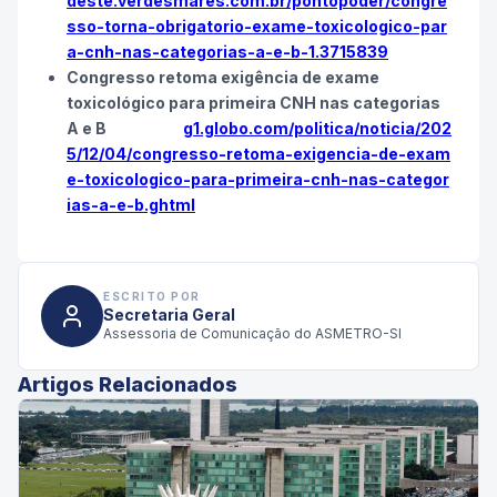
deste.verdesmares.com.br/pontopoder/congre
sso-torna-obrigatorio-exame-toxicologico-par
a-cnh-nas-categorias-a-e-b-1.3715839
Congresso retoma exigência de exame
toxicológico para primeira CNH nas categorias
A e B
g1.globo.com/politica/noticia/202
5/12/04/congresso-retoma-exigencia-de-exam
e-toxicologico-para-primeira-cnh-nas-categor
ias-a-e-b.ghtml
ESCRITO POR
Secretaria Geral
Assessoria de Comunicação do ASMETRO-SI
Artigos Relacionados