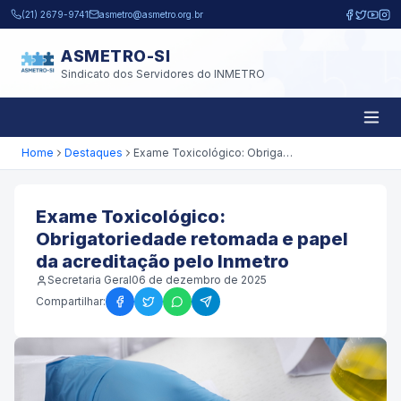
Pular para o conteúdo principal
(21) 2679-9741
asmetro@asmetro.org.br
ASMETRO-SI
Sindicato dos Servidores do INMETRO
Home
Destaques
Exame Toxicológico: Obrigatoriedade retomada e papel da acreditação pelo Inmetro
Exame Toxicológico:
Obrigatoriedade retomada e papel
da acreditação pelo Inmetro
Secretaria Geral
06 de dezembro de 2025
Compartilhar: