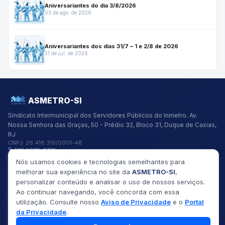
Aniversariantes do dia 3/8/2026
03 de ago. de 2026
Aniversariantes dos dias 31/7 – 1 e 2/8 de 2026
31 de jul. de 2026
ASMETRO-SI
Sindicato Intermunicipal dos Servidores Públicos do Inmetro.
Av.
Nossa Senhora das Graças, 50 - Prédio 32, Bloco 31, Duque de Caxias,
RJ
CNPJ:
26.418.319/0001-48
(21) 2679-9741
asmetro@asmetro.org.br
Nós usamos cookies e tecnologias semelhantes para
Links Rápidos
melhorar sua experiência no site da
ASMETRO-SI
,
Institucional
personalizar conteúdo e analisar o uso de nossos serviços.
Gestão
Ao continuar navegando, você concorda com essa
Saúde
utilização. Consulte nosso
Aviso de Privacidade
e o
Portal
Convênios
da Privacidade
.
Fóruns
Seus Direitos