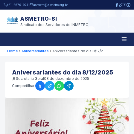
Pular para o conteúdo principal
(21) 2679-9741
asmetro@asmetro.org.br
ASMETRO-SI
Sindicato dos Servidores do INMETRO
Home
Aniversariantes
Aniversariantes do dia 8/12/2025
Aniversariantes do dia 8/12/2025
Secretaria Geral
08 de dezembro de 2025
Compartilhar: