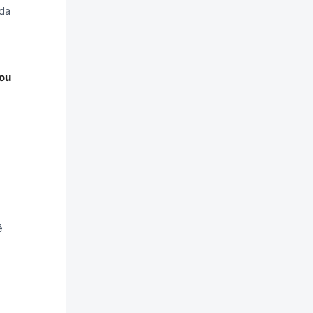
 da
 ou
é