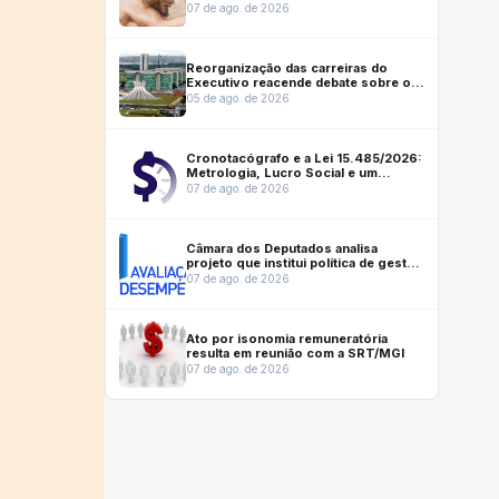
vida moderna
07 de ago. de 2026
Reorganização das carreiras do
Executivo reacende debate sobre o
futuro institucional do Inmetro
05 de ago. de 2026
Cronotacógrafo e a Lei 15.485/2026:
Metrologia, Lucro Social e um
instrumento que ajuda a salvar vidas
07 de ago. de 2026
Câmara dos Deputados analisa
projeto que institui política de gestão
e desempenho no serviço público
07 de ago. de 2026
Ato por isonomia remuneratória
resulta em reunião com a SRT/MGI
07 de ago. de 2026