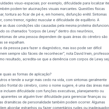
ldades visuo-espaciais; por exemplo, dificuldade para localizar it
ambém podem ter alucinações visuais marcantes. Questões físicas
ar, tontura ao ficar de pé e, em homens, disfunção erétil. Sintomas
como tremor, rigidez muscular e dificuldade de equilíbrio. A
e as duas condições são causadas pela mesma proteína disfunciona
mando os chamados “corpos de Lewy” dentro dos neurônios,
s sintomas de uma pessoa dependem de quais áreas do cérebro são
as se espalham.
da pessoa para fazer o diagnóstico, mas isso pode ser difícil
 nem sempre são fáceis de reconhecer”, nota David Irwin, professo
mo resultado, acredita-se que a demência com corpos de Lewy sej
e quais as formas de aplicação?
tros e tende a surgir mais cedo na vida, com sintomas geralmente
lobo frontal do cérebro, como o nome sugere, é uma das áreas mai
te incluem dificuldade com funções executivas, planejamento ou
aparentes se alguém tiver dificuldade para gerenciar finanças ou
nças dramáticas de personalidade também podem ocorrer. Algumas
odem abordar estranhos ou fazer comentários rudes ou inadequados