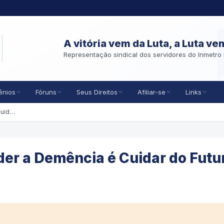
A vitória vem da Luta, a Luta ve
Representação sindical dos servidores do Inmetro 
ênios
Fóruns
Seus Direitos
Afiliar-se
Links
De Bem com a Vida: Entender a Demência é Cuidar do Futuro
er a Demência é Cuidar do Futu