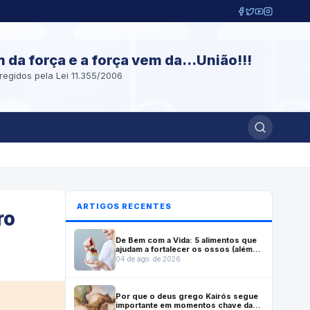
m da força e a força vem da...União!!!
regidos pela Lei 11.355/2006
ARTIGOS RECENTES
ro
De Bem com a Vida: 5 alimentos que
ajudam a fortalecer os ossos (além
do leite)
04 de ago. de 2026
Por que o deus grego Kairós segue
importante em momentos chave da