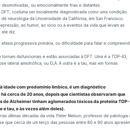
desmotivadas, ou emocionalmente frias e distantes.
u DFT, costuma ser inicialmente diagnosticada como uma condição
r de neurologia da Universidade da Califórnia, em San Francisco.
 depressão, ao humor, ao vício ou a eventos da vida que levam as
ele diz.
asia progressiva primária, ou dificuldade para falar e compreend
e tornam disfuncionais e estão associadas à DFT. Uma é a TDP-43,
e lateral amiotrófica, ou ELA. A outra é a tau, mas em formas
 à idade com predomínio límbico, é um diagnóstico
 há cerca de 20 anos, depois que cientistas observaram que
 de Alzheimer tinham aglomerados tóxicos da proteína TDP-
 e tau, e às vezes além deles).
as últimas décadas da vida. Peter Nelson, professor de patologia 
isse que cerca de um terço das pessoas entre 80 e 90 anos apresen