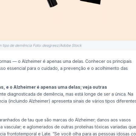
m tipo de demência Foto: deagreez/Adobe Stock
ormas — o Alzheimer é apenas uma delas. Conhecer os principais
so essencial para o cuidado, a prevenção e o acolhimento das
, e o Alzheimer é apenas uma delas; veja outras
te diagnosticada de demência, mas está longe de ser a única. Na
a (incluindo Alzheimer) apresenta sinais de vários tipos diferente
emaranhados de tau que são marcas do Alzheimer; danos aos vasos
a vascular; e aglomerados de outras proteínas tóxicas variadas qu
 frontotemporal e Late. “Se você olha para as pessoas idosas c