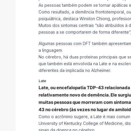
As pessoas também podem se tornar apáticas e 
Como resultado, a demência frontotemporal, o
psiquiátrica, destaca Winston Chiong, professo
Muitos dos sintomas centrais “são atribuídos à
pessoas a se comportarem de forma diferente”, 
Algumas pessoas com DFT também apresentam af
a linguagem.
No cérebro, há duas proteínas principais que s
que também está envolvida na Late e na escleros
diferentes da implicada no Alzheimer.
Late
Late, ou encefalopatia TDP-43 relacionada
relativamente novo de demência. Ele surgiu
muitas pessoas que morreram com sintomas
43 no cérebro (às vezes no lugar de amiloide
Como o acrônimo sugere, a Late é mais comum n
University of Kentucky College of Medicine, d
sinais da doença no cérebro.