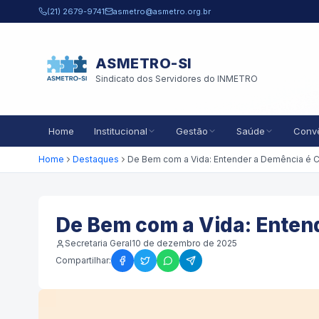
Pular para o conteúdo principal
(21) 2679-9741
asmetro@asmetro.org.br
ASMETRO-SI
Sindicato dos Servidores do INMETRO
Home
Institucional
Gestão
Saúde
Conv
Home
Destaques
De Bem com a Vida: Entend
Secretaria Geral
10 de dezembro de 2025
Compartilhar: