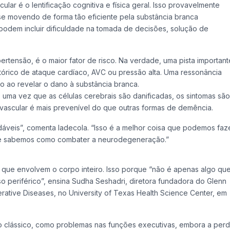
ar é o lentificação cognitiva e física geral. Isso provavelmente
se movendo de forma tão eficiente pela substância branca
 podem incluir dificuldade na tomada de decisões, solução de
ertensão, é o maior fator de risco. Na verdade, uma pista important
órico de ataque cardíaco, AVC ou pressão alta. Uma ressonância
o ao revelar o dano à substância branca.
ma vez que as células cerebrais são danificadas, os sintomas são
 vascular é mais prevenível do que outras formas de demência.
áveis”, comenta Iadecola. “Isso é a melhor coisa que podemos faz
ue sabemos como combater a neurodegeneração.”
 que envolvem o corpo inteiro. Isso porque “não é apenas algo qu
o periférico”, ensina Sudha Seshadri, diretora fundadora do Glenn
erative Diseases, no University of Texas Health Science Center, em
o clássico, como problemas nas funções executivas, embora a per