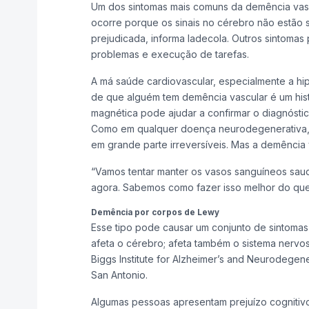
Um dos sintomas mais comuns da demência vascul
ocorre porque os sinais no cérebro não estão 
prejudicada, informa Iadecola. Outros sintomas
problemas e execução de tarefas.
A má saúde cardiovascular, especialmente a hip
de que alguém tem demência vascular é um hist
magnética pode ajudar a confirmar o diagnóstic
Como em qualquer doença neurodegenerativa, u
em grande parte irreversíveis. Mas a demência
“Vamos tentar manter os vasos sanguíneos saud
agora. Sabemos como fazer isso melhor do q
Demência por corpos de Lewy
Esse tipo pode causar um conjunto de sintomas
afeta o cérebro; afeta também o sistema nervos
Biggs Institute for Alzheimer’s and Neurodegen
San Antonio.
Algumas pessoas apresentam prejuízo cognitiv