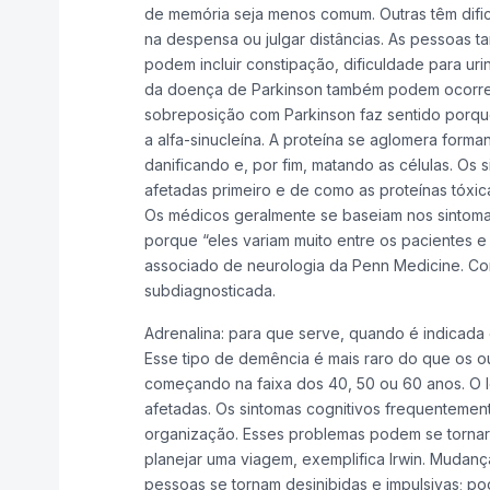
de memória seja menos comum. Outras têm dificu
na despensa ou julgar distâncias. As pessoas t
podem incluir constipação, dificuldade para urin
da doença de Parkinson também podem ocorrer, 
sobreposição com Parkinson faz sentido porqu
a alfa-sinucleína. A proteína se aglomera for
danificando e, por fim, matando as células. O
afetadas primeiro e de como as proteínas tóxic
Os médicos geralmente se baseiam nos sintomas 
porque “eles variam muito entre os pacientes e
associado de neurologia da Penn Medicine. Co
subdiagnosticada.
Adrenalina: para que serve, quando é indicada 
Esse tipo de demência é mais raro do que os ou
começando na faixa dos 40, 50 ou 60 anos. O 
afetadas. Os sintomas cognitivos frequentemen
organização. Esses problemas podem se tornar 
planejar uma viagem, exemplifica Irwin. Muda
pessoas se tornam desinibidas e impulsivas; p