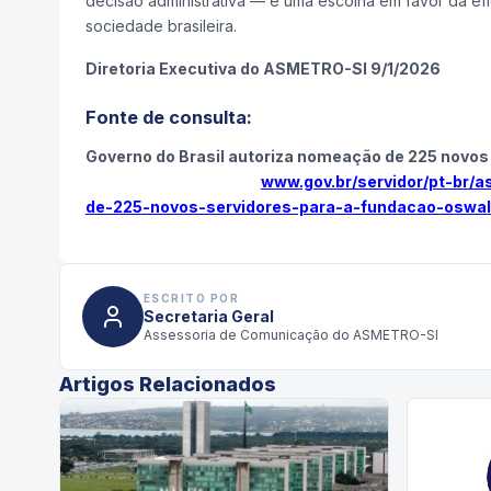
decisão administrativa — é uma escolha em favor da efic
sociedade brasileira.
Diretoria Executiva do ASMETRO-SI 9/1/2026
Fonte de consulta:
Governo do Brasil autoriza nomeação de 225 novo
www.gov.br/servidor/pt-br/a
de-225-novos-servidores-para-a-fundacao-oswal
ESCRITO POR
Secretaria Geral
Assessoria de Comunicação do ASMETRO-SI
Artigos Relacionados