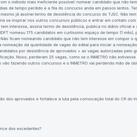
om o método mais ineficiente possível: nomear candidato que não tem
5 dias de tempo perdido e a fila do concurso anda em passos lentos. T
 mesmo já assinei termo de desistência do concurso do TJSC. Não tem
a se inspirar nos outros concursos públicos e entrar em contato com
tem interesse, assina termo de desistência, publica no diário oficial e
DFT nomeou 175 candidatos em curtíssimo espaço de tempo (1 mês), 
Não ficam nomeando candidato que não tem interesse em compor o 
r a nomeação da quantidade de vagas do edital para iniciar a nomeaçã
andidatos por desistência de aprovados + as vagas autorizadas pelo 
sificação. Nisso, perderam 25 vagas, como se o INMETRO não estivesse
tos vão fazendo outros concursos e o INMETRO vai perdendo mão de ob
o dos aprovados e fortalece a luta pela convocação total do CR do In
ance dos excedentes?