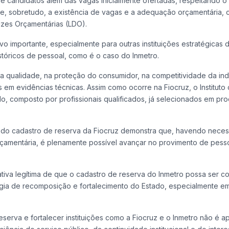
e candidatos além das vagas inicialmente ofertadas, respeitando o
o e, sobretudo, a existência de vagas e a adequação orçamentária,
rizes Orçamentárias (LDO).
 importante, especialmente para outras instituições estratégicas 
istóricos de pessoal, como é o caso do Inmetro.
a qualidade, na proteção do consumidor, na competitividade da ind
s em evidências técnicas. Assim como ocorre na Fiocruz, o Instituto
o, composto por profissionais qualificados, já selecionados em pr
r do cadastro de reserva da Fiocruz demonstra que, havendo nece
orçamentária, é plenamente possível avançar no provimento de pess
tiva legítima de que o cadastro de reserva do Inmetro possa ser c
gia de recomposição e fortalecimento do Estado, especialmente e
reserva e fortalecer instituições como a Fiocruz e o Inmetro não é 