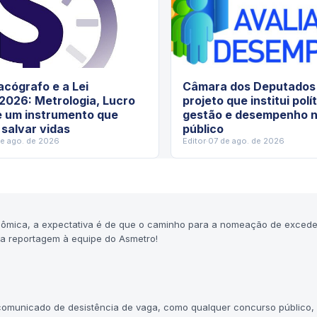
cógrafo e a Lei
Câmara dos Deputados 
2026: Metrologia, Lucro
projeto que institui polí
e um instrumento que
gestão e desempenho n
 salvar vidas
público
de ago. de 2026
Editor
·
07 de ago. de 2026
conômica, a expectativa é de que o caminho para a nomeação de exced
ela reportagem à equipe do Asmetro!
z comunicado de desistência de vaga, como qualquer concurso público,