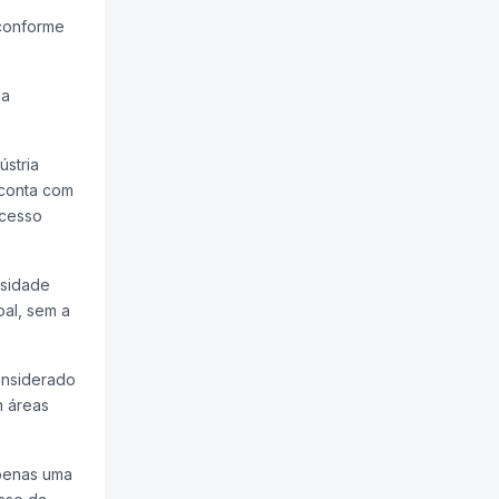
 conforme
da
ústria
 conta com
ocesso
ssidade
oal, sem a
onsiderado
m áreas
apenas uma