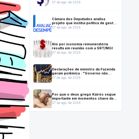
instrumento que ajuda a salvar vidas
07 de ago. de 2026
Câmara dos Deputados analisa
projeto que institui política de gestão
e desempenho no serviço público
07 de ago. de 2026
Ato por isonomia remuneratória
resulta em reunião com a SRT/MGI
07 de ago. de 2026
Declarações de ministro da Fazenda
geram polêmica : "Governo não
gasta mais do que arrecada"
07 de ago. de 2026
Por que o deus grego Kairós segue
importante em momentos chave da
vida moderna
07 de ago. de 2026