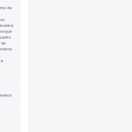
ermo de
 os
 acelera
porque
quadro
o do
governo
ra
metro!