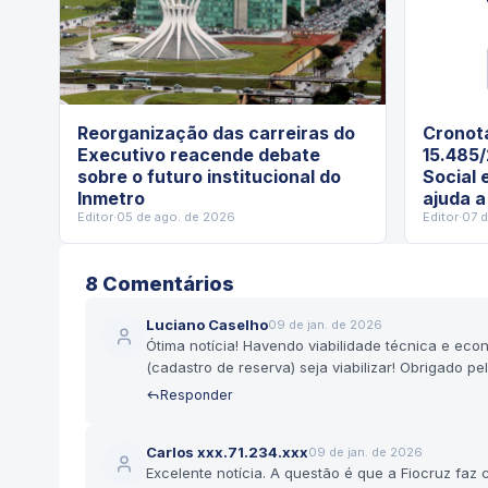
Reorganização das carreiras do
Cronota
Executivo reacende debate
15.485/
sobre o futuro institucional do
Social 
Inmetro
ajuda a
Editor
·
05 de ago. de 2026
Editor
·
07 
8
Comentário
s
Luciano Caselho
09 de jan. de 2026
Ótima notícia! Havendo viabilidade técnica e e
(cadastro de reserva) seja viabilizar! Obrigado p
Responder
Carlos xxx.71.234.xxx
09 de jan. de 2026
Excelente notícia. A questão é que a Fiocruz fa