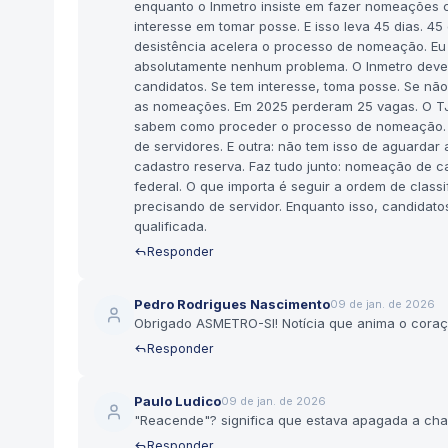
enquanto o Inmetro insiste em fazer nomeações c
interesse em tomar posse. E isso leva 45 dias. 4
desistência acelera o processo de nomeação. Eu
absolutamente nenhum problema. O Inmetro deveri
candidatos. Se tem interesse, toma posse. Se não 
as nomeações. Em 2025 perderam 25 vagas. O TJ
sabem como proceder o processo de nomeação. 
de servidores. E outra: não tem isso de aguarda
cadastro reserva. Faz tudo junto: nomeação de c
federal. O que importa é seguir a ordem de clas
precisando de servidor. Enquanto isso, candida
qualificada.
Responder
Pedro Rodrigues Nascimento
09 de jan. de 2026
Obrigado ASMETRO-SI! Notícia que anima o coraçã
Responder
Paulo Ludico
09 de jan. de 2026
"Reacende"? significa que estava apagada a ch
Responder