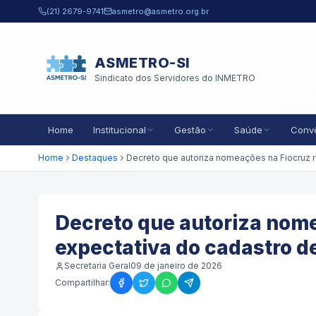
Pular para o conteúdo principal
(21) 2679-9741
asmetro@asmetro.org.br
ASMETRO-SI
Sindicato dos Servidores do INMETRO
Home
Institucional
Gestão
Saúde
Conv
Home
Destaques
Decreto que autoriza nom
expectativa do cadastro d
Secretaria Geral
09 de janeiro de 2026
Compartilhar: