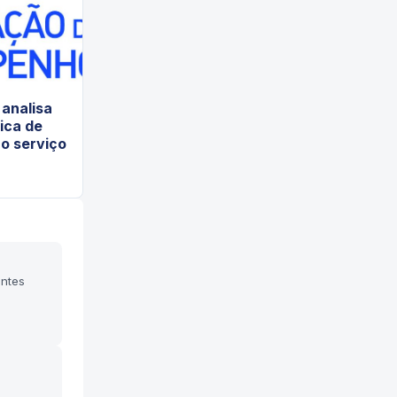
analisa
tica de
o serviço
entes