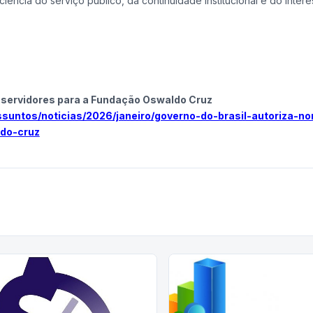
iência do serviço público, da continuidade institucional e do inter
s servidores para a Fundação Oswaldo Cruz
ssuntos/noticias/2026/janeiro/governo-do-brasil-autoriza-
do-cruz