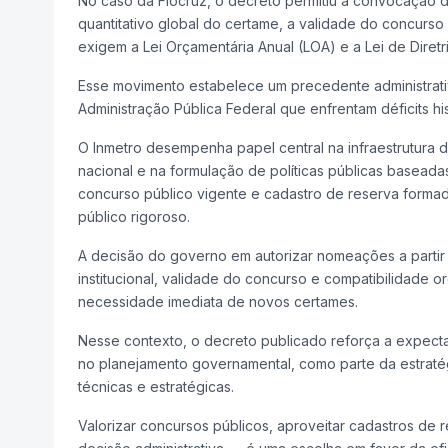
No caso da Fiocruz, o decreto permitiu a convocação d
quantitativo global do certame, a validade do concurs
exigem a Lei Orçamentária Anual (LOA) e a Lei de Diret
Esse movimento estabelece um precedente administrativo
Administração Pública Federal que enfrentam déficits h
O Inmetro desempenha papel central na infraestrutura d
nacional e na formulação de políticas públicas baseada
concurso público vigente e cadastro de reserva formad
público rigoroso.
A decisão do governo em autorizar nomeações a parti
institucional, validade do concurso e compatibilidade 
necessidade imediata de novos certames.
Nesse contexto, o decreto publicado reforça a expecta
no planejamento governamental, como parte da estraté
técnicas e estratégicas.
Valorizar concursos públicos, aproveitar cadastros de 