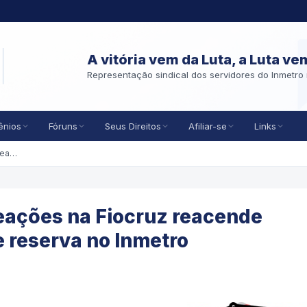
A vitória vem da Luta, a Luta ve
Representação sindical dos servidores do Inmetro 
ênios
Fóruns
Seus Direitos
Afiliar-se
Links
Decreto que autoriza nomeações na Fiocruz reacende expectativa do cadastro de reserva no Inmetro
eações na Fiocruz reacende
e reserva no Inmetro