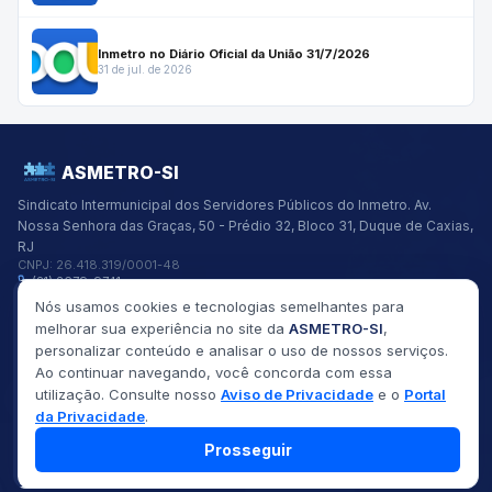
Inmetro no Diário Oficial da União 31/7/2026
31 de jul. de 2026
ASMETRO-SI
Sindicato Intermunicipal dos Servidores Públicos do Inmetro.
Av.
Nossa Senhora das Graças, 50 - Prédio 32, Bloco 31, Duque de Caxias,
RJ
CNPJ:
26.418.319/0001-48
(21) 2679-9741
asmetro@asmetro.org.br
Nós usamos cookies e tecnologias semelhantes para
Links Rápidos
melhorar sua experiência no site da
ASMETRO-SI
,
Institucional
personalizar conteúdo e analisar o uso de nossos serviços.
Gestão
Ao continuar navegando, você concorda com essa
Saúde
utilização. Consulte nosso
Aviso de Privacidade
e o
Portal
Convênios
da Privacidade
.
Fóruns
Seus Direitos
Prosseguir
©
2026
ASMETRO-SI
Todos os direitos reservados