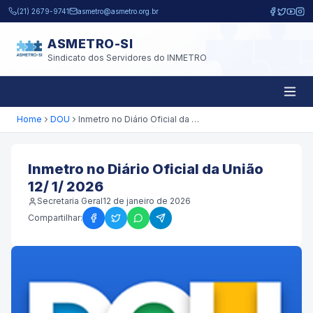
Pular para o conteúdo principal
(21) 2679-9741
asmetro@asmetro.org.br
ASMETRO-SI
Sindicato dos Servidores do INMETRO
Home
DOU
Inmetro no Diário Oficial da União 12/ 1/ 2026
Inmetro no Diário Oficial da União
12/ 1/ 2026
Secretaria Geral
12 de janeiro de 2026
Compartilhar: