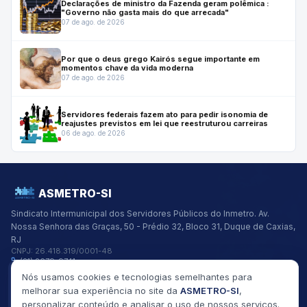
Declarações de ministro da Fazenda geram polêmica :
"Governo não gasta mais do que arrecada"
07 de ago. de 2026
Por que o deus grego Kairós segue importante em
momentos chave da vida moderna
07 de ago. de 2026
Servidores federais fazem ato para pedir isonomia de
reajustes previstos em lei que reestruturou carreiras
06 de ago. de 2026
ASMETRO-SI
Sindicato Intermunicipal dos Servidores Públicos do Inmetro.
Av.
Nossa Senhora das Graças, 50 - Prédio 32, Bloco 31, Duque de Caxias,
RJ
CNPJ:
26.418.319/0001-48
(21) 2679-9741
asmetro@asmetro.org.br
Nós usamos cookies e tecnologias semelhantes para
Links Rápidos
melhorar sua experiência no site da
ASMETRO-SI
,
Institucional
personalizar conteúdo e analisar o uso de nossos serviços.