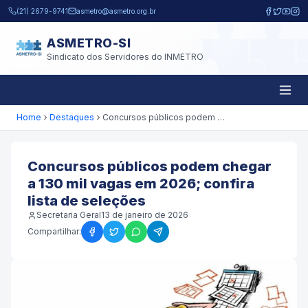
Pular para o conteúdo principal
(21) 2679-9741
asmetro@asmetro.org.br
ASMETRO-SI
Sindicato dos Servidores do INMETRO
Home
Destaques
Concursos públicos podem chegar a 130 mil vagas em 2026; confira lista de seleções
Concursos públicos podem chegar
a 130 mil vagas em 2026; confira
lista de seleções
Secretaria Geral
13 de janeiro de 2026
Compartilhar: