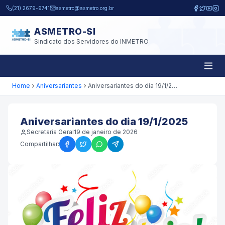
Pular para o conteúdo principal
(21) 2679-9741
asmetro@asmetro.org.br
ASMETRO-SI
Sindicato dos Servidores do INMETRO
Home
Aniversariantes
Aniversariantes do dia 19/1/2025
Aniversariantes do dia 19/1/2025
Secretaria Geral
19 de janeiro de 2026
Compartilhar: