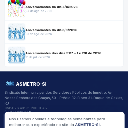
Aniversariantes do dia 4/8/2026
04 de ago. de 2026
Aniversariantes do dia 3/8/2026
03 de ago. de 2026
Aniversariantes dos dias 31/7 – 1 e 2/8 de 2026
31 de jul. de 2026
ASMETRO-SI
Sindicato Intermunicipal dos Servidores Públicos do Inmetro.
Av.
Nossa Senhora das Graças, 50 - Prédio 32, Bloco 31, Duque de Caxias,
RJ
CNPJ:
26.418.319/0001-48
(21) 2679-9741
asmetro@asmetro.org.br
Nós usamos cookies e tecnologias semelhantes para
Links Rápidos
melhorar sua experiência no site da
ASMETRO-SI
,
Institucional