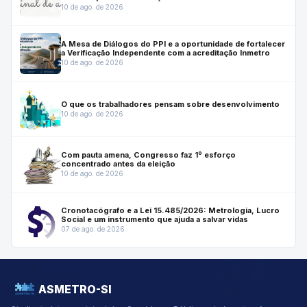
novo.
10 de ago. de 2026
A Mesa de Diálogos do PPI e a oportunidade de fortalecer
a Verificação Independente com a acreditação Inmetro
10 de ago. de 2026
O que os trabalhadores pensam sobre desenvolvimento
10 de ago. de 2026
Com pauta amena, Congresso faz 1º esforço
concentrado antes da eleição
10 de ago. de 2026
Cronotacógrafo e a Lei 15.485/2026: Metrologia, Lucro
Social e um instrumento que ajuda a salvar vidas
07 de ago. de 2026
ASMETRO-SI