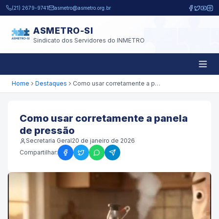
Pular para o conteúdo principal
(21) 2679-9741
asmetro@asmetro.org.br
ASMETRO-SI
Sindicato dos Servidores do INMETRO
Home
Destaques
Como usar corretamente a panela de pressão
Como usar corretamente a panela
de pressão
Secretaria Geral
20 de janeiro de 2026
Compartilhar: