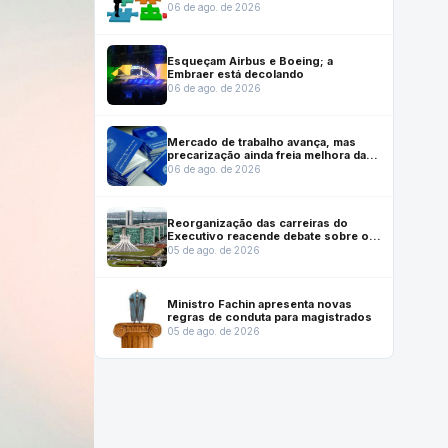
previstos em lei que reestruturou
06 de ago. de 2026
carreiras
Esqueçam Airbus e Boeing; a
Embraer está decolando
06 de ago. de 2026
Mercado de trabalho avança, mas
precarização ainda freia melhora das
condições de emprego, mostra
06 de ago. de 2026
Dieese
Reorganização das carreiras do
Executivo reacende debate sobre o
futuro institucional do Inmetro
05 de ago. de 2026
Ministro Fachin apresenta novas
regras de conduta para magistrados
05 de ago. de 2026