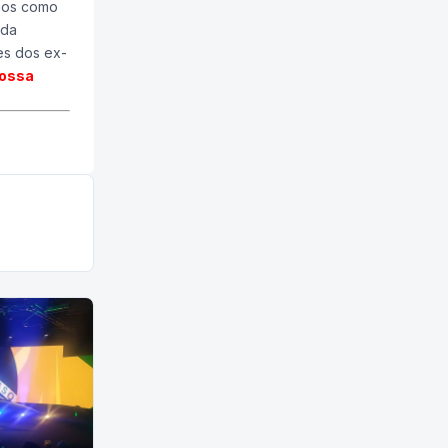
gãos como
 da
es dos ex-
nossa