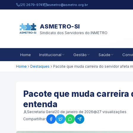
Pular para o conteúdo principal
(21) 2679-9741
asmetro@asmetro.org.br
ASMETRO-SI
Sindicato dos Servidores do INMETRO
Home
Institucional
Gestão
Saúde
Conv
Home
Destaques
Pacote que muda carreira d
entenda
Secretaria Geral
20 de janeiro de 2026
27
visualizações
Compartilhar: