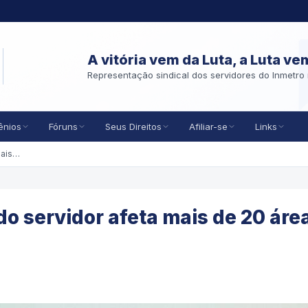
A vitória vem da Luta, a Luta ve
Representação sindical dos servidores do Inmetro 
ênios
Fóruns
Seus Direitos
Afiliar-se
Links
Pacote que muda carreira do servidor afeta mais de 20 áreas; entenda
o servidor afeta mais de 20 áre