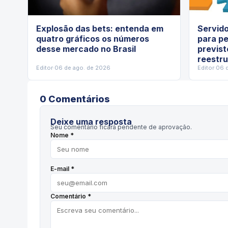
Explosão das bets: entenda em
Servido
quatro gráficos os números
para pe
desse mercado no Brasil
previst
reestru
Editor
·
06 de ago. de 2026
Editor
·
06 
0
Comentário
s
Deixe uma resposta
Seu comentário ficará pendente de aprovação.
Nome *
E-mail *
Comentário *