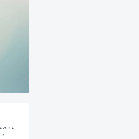
governo
 e