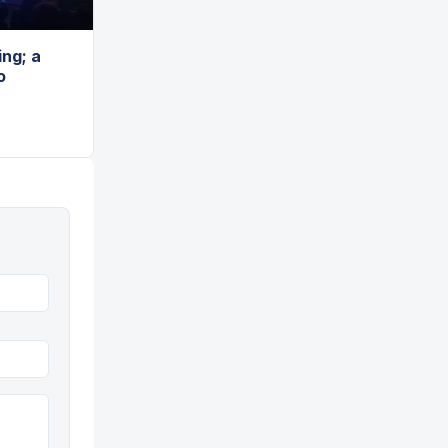
ng; a
o