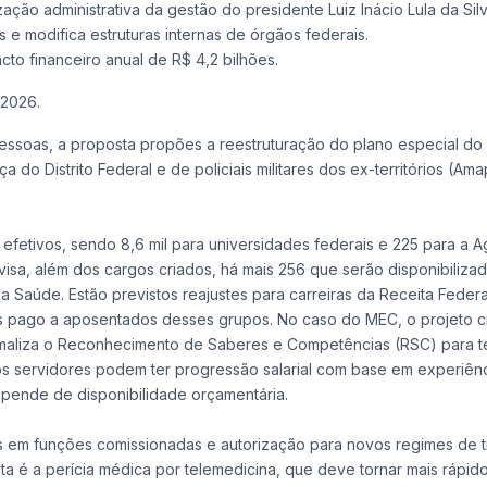
ção administrativa da gestão do presidente Luiz Inácio Lula da Silv
s e modifica estruturas internas de órgãos federais.
to financeiro anual de R$ 4,2 bilhões.
 2026.
essoas, a proposta propões a reestruturação do plano especial do 
do Distrito Federal e de policiais militares dos ex-territórios (Ama
efetivos, sendo 8,6 mil para universidades federais e 225 para a A
nvisa, além dos cargos criados, há mais 256 que serão disponibiliza
da Saúde.
Estão previstos reajustes para carreiras da Receita Federa
s pago a aposentados desses grupos. No caso do MEC, o projeto cr
rmaliza o Reconhecimento de Saberes e Competências (RSC) para t
os servidores podem ter progressão salarial com base em experiênci
pende de disponibilidade orçamentária.
es em funções comissionadas e autorização para novos regimes de t
ta é a perícia médica por telemedicina, que deve tornar mais rápid