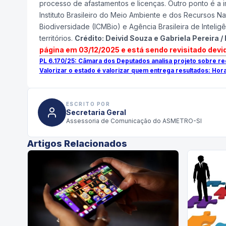
processo de afastamentos e licenças. Outro ponto é a
Instituto Brasileiro do Meio Ambiente e dos Recursos N
Biodiversidade (ICMBio) e Agência Brasileira de Intelig
territórios.
Crédito: Deivid Souza e Gabriela Pereira 
página em 03/12/2025 e está sendo revisitado devid
PL 6.170/25: Câmara dos Deputados analisa projeto sobre re
Valorizar o estado é valorizar quem entrega resultados: Hor
ESCRITO POR
Secretaria Geral
Assessoria de Comunicação do ASMETRO-SI
Artigos Relacionados