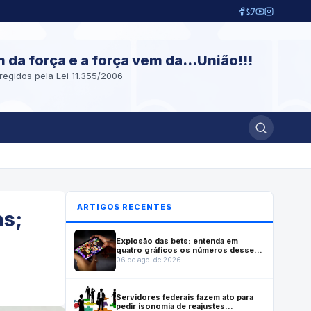
m da força e a força vem da...União!!!
regidos pela Lei 11.355/2006
ARTIGOS RECENTES
as;
Explosão das bets: entenda em
quatro gráficos os números desse
mercado no Brasil
06 de ago. de 2026
Servidores federais fazem ato para
pedir isonomia de reajustes