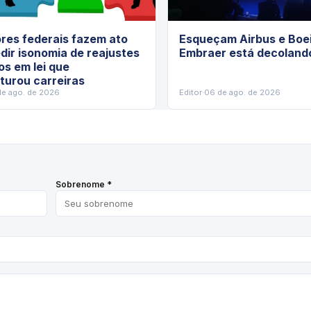
res federais fazem ato
Esqueçam Airbus e Boei
dir isonomia de reajustes
Embraer está decoland
os em lei que
turou carreiras
de ago. de 2026
Editor
·
06 de ago. de 2026
Sobrenome *