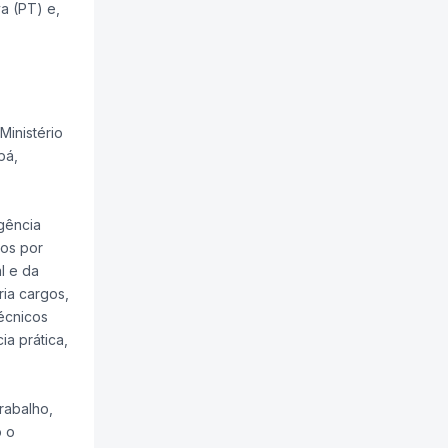
a (PT) e,
Ministério
pá,
gência
dos por
l e da
ia cargos,
écnicos
a prática,
rabalho,
o o