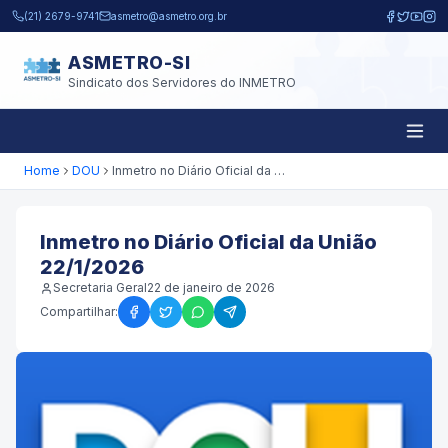
Pular para o conteúdo principal
(21) 2679-9741
asmetro@asmetro.org.br
ASMETRO-SI
Sindicato dos Servidores do INMETRO
Home
DOU
Inmetro no Diário Oficial da União 22/1/2026
Inmetro no Diário Oficial da União
22/1/2026
Secretaria Geral
22 de janeiro de 2026
Compartilhar: