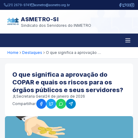
Pular para o conteúdo principal
(21) 2679-9741
asmetro@asmetro.org.br
ASMETRO-SI
Sindicato dos Servidores do INMETRO
Home
Destaques
O que significa a aprovação do COPAR e quais os riscos para os órgãos públicos e seus servidores?
O que significa a aprovação do
COPAR e quais os riscos para os
órgãos públicos e seus servidores?
Secretaria Geral
24 de janeiro de 2026
Compartilhar: