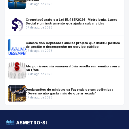
03 de ago. de 2026
Cronotacógrafo e a Lei 15.485/2026: Metrologia, Lucro
Social e um instrumento que ajuda a salvar vidas
07 de ago. de 2026
Câmara dos Deputados analisa projeto que institui política
de gestão e desempenho no serviço público
07 de ago. de 2026
Ato por isonomia remuneratória resulta em reunião com a
SRT/MGI
07 de ago. de 2026
Declarações de ministro da Fazenda geram polêmica :
"Governo não gasta mais do que arrecada"
07 de ago. de 2026
ASMETRO-SI