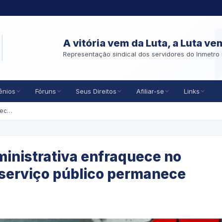
A vitória vem da Luta, a Luta ve
Representação sindical dos servidores do Inmetro 
ênios
Fóruns
Seus Direitos
Afiliar-se
Links
PEC 38/2025: Reforma Administrativa enfraquece no congresso, mas o risco ao serviço público permanece
inistrativa enfraquece no
 serviço público permanece