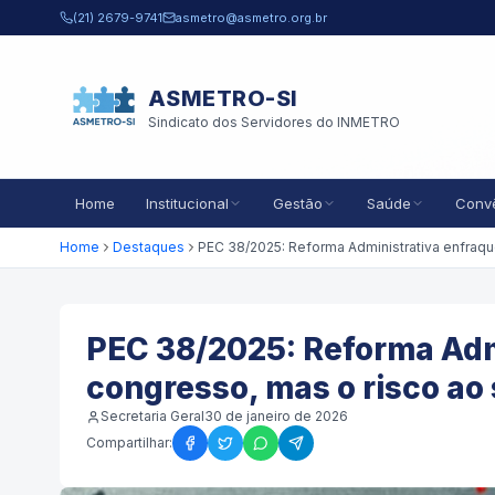
Pular para o conteúdo principal
(21) 2679-9741
asmetro@asmetro.org.br
ASMETRO-SI
Sindicato dos Servidores do INMETRO
Home
Institucional
Gestão
Saúde
Conv
Home
Destaques
PEC 38/2025: Reforma Adm
congresso, mas o risco ao
Secretaria Geral
30 de janeiro de 2026
Compartilhar: