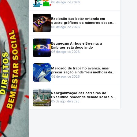
previstos em lei que reestruturou
06 de ago. de 2026
carreiras
Explosão das bets: entenda em
quatro gráficos os números desse
mercado no Brasil
06 de ago. de 2026
Esqueçam Airbus e Boeing; a
Embraer está decolando
06 de ago. de 2026
Mercado de trabalho avança, mas
precarização ainda freia melhora das
condições de emprego, mostra
06 de ago. de 2026
Dieese
Reorganização das carreiras do
Executivo reacende debate sobre o
futuro institucional do Inmetro
05 de ago. de 2026