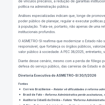
de vínculos precários, a redução de garantias instituci
política na administração pública.
Análises especializadas indicam que, longe de promov
poder público de planejar, regular e executar políticas
à população. Trata-se, portanto, não apenas de uma re
institucionais profundos.
O ASMETRO-SI reafirma que modernizar o Estado não s
responsável, que fortaleça os órgãos públicos, valoriz
valor público à sociedade. A PEC 38/2025, entretanto,
Diante desse cenário, mesmo com a perda de fôlego pol
defesa do serviço público, das carreiras de Estado e 
Diretoria Executiva do ASMETRO-SI 30/1/2026
Fontes
Correio Braziliense
–
Relator vê dificuldades à reforma admi
Brasil de Fato
–
Reforma Administrativa perde assinaturas
Auditoria Cidadã da Dívida
–
Folleto “Reforma Administrati