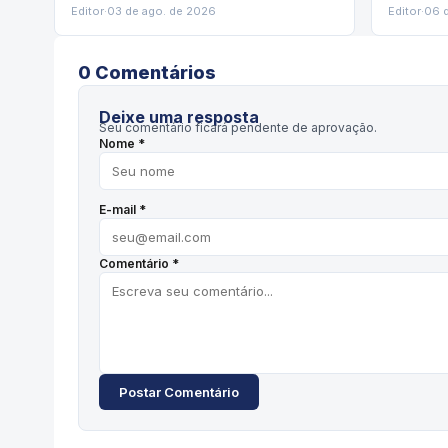
Editor
·
03 de ago. de 2026
Editor
·
06 
0
Comentário
s
Deixe uma resposta
Seu comentário ficará pendente de aprovação.
Nome *
E-mail *
Comentário *
Postar Comentário