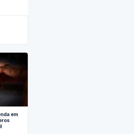
enda em
eros
l