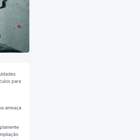
culdades
culos para
uma ameaça
mplamente
ampliação