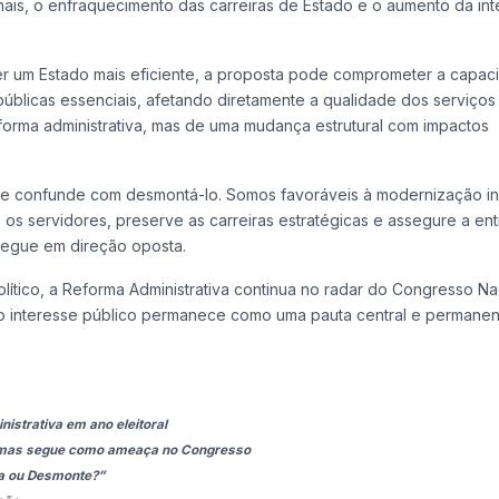
onais, o enfraquecimento das carreiras de Estado e o aumento da int
er um Estado mais eficiente, a proposta pode comprometer a capa
 públicas essenciais, afetando diretamente a qualidade dos serviço
forma administrativa, mas de uma mudança estrutural com impactos
e confunde com desmontá-lo. Somos favoráveis à modernização ins
e os servidores, preserve as carreiras estratégicas e assegure a en
 segue em direção oposta.
ítico, a Reforma Administrativa continua no radar do Congresso Nac
do interesse público permanece como uma pauta central e permanen
nistrativa em ano eleitoral
, mas segue como ameaça no Congresso
va ou Desmonte?”