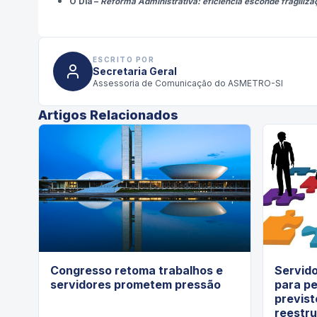
O Dia
–
Reforma Administrativa: eficiência esconde fragiliza
ESCRITO POR
Secretaria Geral
Assessoria de Comunicação do ASMETRO-SI
Artigos Relacionados
Congresso retoma trabalhos e
Servido
servidores prometem pressão
para pe
previst
reestru