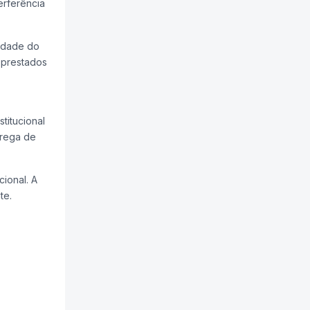
erferência
cidade do
s prestados
titucional
trega de
ional. A
te.