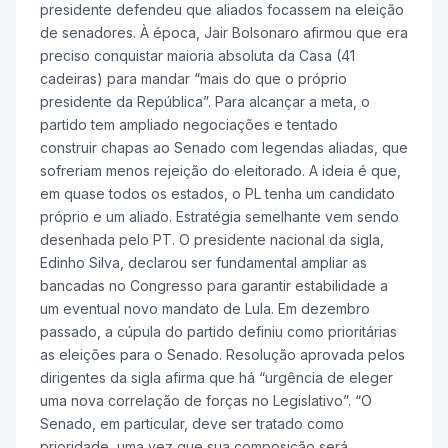
presidente defendeu que aliados focassem na eleição
de senadores. À época, Jair Bolsonaro afirmou que era
preciso conquistar maioria absoluta da Casa (41
cadeiras) para mandar “mais do que o próprio
presidente da República”. Para alcançar a meta, o
partido tem ampliado negociações e tentado
construir
chapas ao Senado com legendas aliadas, que
sofreriam menos rejeição do eleitorado.
A ideia é que,
em quase todos os estados, o PL tenha um candidato
próprio e um aliado. Estratégia semelhante vem sendo
desenhada pelo PT. O presidente nacional da sigla,
Edinho Silva, declarou ser fundamental ampliar as
bancadas no Congresso para garantir estabilidade a
um eventual novo mandato de Lula. Em dezembro
passado, a cúpula do partido definiu como prioritárias
as eleições para o Senado. Resolução aprovada pelos
dirigentes da sigla afirma que há “urgência de eleger
uma nova correlação de forças no Legislativo”. “O
Senado, em particular, deve ser tratado como
prioridade, uma vez que sua composição será