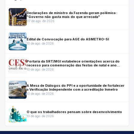
Declarações de ministro da Fazenda geram polêmica :
"Governo não gasta mais do que arrecada"
07 de ago. de 2026
Edital de Convocação para AGE do ASMETRO-SI
10 de ago. de 2026
Portaria da SRT/MGI estabelece orientações acerca do
recesso para comemoração das festas de natal e ano
novo.
10 de ago. de 2026
A Mesa de Diálogos do PPI e a oportunidade de fortalecer
a Verificação Independente com a acreditação Inmetro
10 de ago. de 2026
O que os trabalhadores pensam sobre desenvolvimento
10 de ago. de 2026