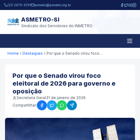
Pular para o conteúdo principal
(21) 2679-9741
asmetro@asmetro.org.br
ASMETRO-SI
Sindicato dos Servidores do INMETRO
Home
Destaques
Por que o Senado virou foco eleitoral de 2026 para governo e oposição
Por que o Senado virou foco
eleitoral de 2026 para governo e
oposição
Secretaria Geral
31 de janeiro de 2026
Compartilhar: