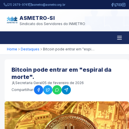
Pular para o conteúdo principal
(21) 2679-9741
asmetro@asmetro.org.br
ASMETRO-SI
Sindicato dos Servidores do INMETRO
Home
Destaques
Bitcoin pode entrar em "espiral da morte".
Bitcoin pode entrar em "espiral da
morte".
Secretaria Geral
05 de fevereiro de 2026
Compartilhar: