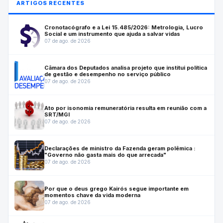
ARTIGOS RECENTES
Cronotacógrafo e a Lei 15.485/2026: Metrologia, Lucro
Social e um instrumento que ajuda a salvar vidas
07 de ago. de 2026
Câmara dos Deputados analisa projeto que institui política
de gestão e desempenho no serviço público
07 de ago. de 2026
Ato por isonomia remuneratória resulta em reunião com a
SRT/MGI
07 de ago. de 2026
Declarações de ministro da Fazenda geram polêmica :
"Governo não gasta mais do que arrecada"
07 de ago. de 2026
Por que o deus grego Kairós segue importante em
momentos chave da vida moderna
07 de ago. de 2026