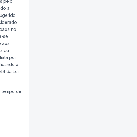
s pelo
ado à
sugerido
nsiderado
ndada no
a-se
o aos
os ou
iata por
ficando a
 44 da Lei
 o tempo de