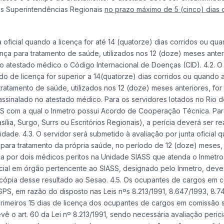
s Superintendências Regionais
no prazo máximo de 5 (cinco) dias 
oficial quando a licença for até 14 (quatorze) dias corridos ou qu
nça para tratamento de saúde, utilizados nos 12 (doze) meses anteri
no atestado médico o Código Internacional de Doenças (CID). 4.2. O
odo de licença for superior a 14(quatorze) dias corridos ou quando
tratamento de saúde, utilizados nos 12 (doze) meses anteriores, for
 assinalado no atestado médico. Para os servidores lotados no Rio d
ASS com a qual o Inmetro possui Acordo de Cooperação Técnica. Par
lia, Surgo, Surrs ou Escritórios Regionais), a perícia deverá ser re
dade. 4.3. O servidor será submetido à avaliação por junta oficial 
 para tratamento da própria saúde, no período de 12 (doze) meses,
izada por dois médicos peritos na Unidade SIASS que atenda o Inmetr
ficial em órgão pertencente ao SIASS, designado pelo Inmetro, deve
 cópia desse resultado ao Sesao. 4.5. Os ocupantes de cargos em 
PS, em razão do disposto nas Leis nºs 8.213/1991, 8.647/1993, 8.7
s primeiros 15 dias de licença dos ocupantes de cargos em comissão 
ê o art. 60 da Lei nº 8.213/1991, sendo necessária avaliação perici