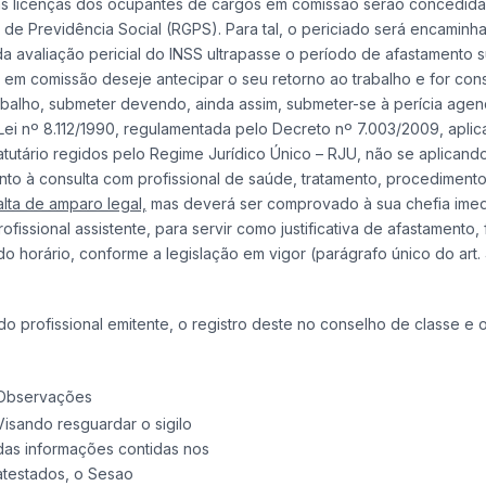
, as licenças dos ocupantes de cargos em comissão serão concedida
l de Previdência Social (RGPS). Para tal, o periciado será encaminh
a avaliação pericial do INSS ultrapasse o período de afastamento 
o em comissão deseje antecipar o seu retorno ao trabalho e for co
trabalho, submeter devendo, ainda assim, submeter-se à perícia age
a Lei nº 8.112/1990, regulamentada pelo Decreto nº 7.003/2009, aplic
tutário regidos pelo Regime Jurídico Único – RJU, não se aplicand
to à consulta com profissional de saúde, tratamento, procediment
alta de amparo legal,
mas deverá ser comprovado à sua chefia imed
ssional assistente, para servir como justificativa de afastamento, 
o horário, conforme a legislação em vigor (parágrafo único do art.
o profissional emitente, o registro deste no conselho de classe e
Observações
Visando resguardar o sigilo
das informações contidas nos
atestados, o Sesao