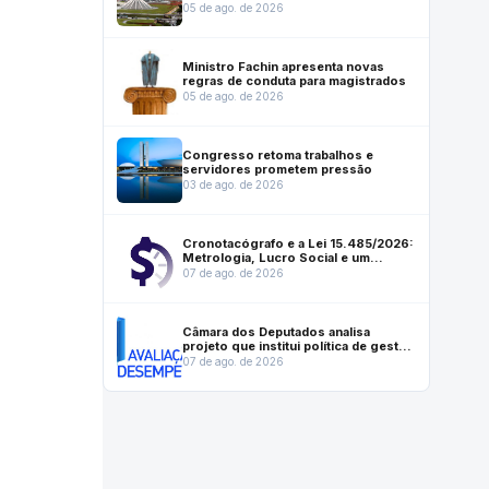
futuro institucional do Inmetro
05 de ago. de 2026
Ministro Fachin apresenta novas
regras de conduta para magistrados
05 de ago. de 2026
Congresso retoma trabalhos e
servidores prometem pressão
03 de ago. de 2026
Cronotacógrafo e a Lei 15.485/2026:
Metrologia, Lucro Social e um
instrumento que ajuda a salvar vidas
07 de ago. de 2026
Câmara dos Deputados analisa
projeto que institui política de gestão
e desempenho no serviço público
07 de ago. de 2026