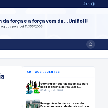
m da força e a força vem da...União!!!
regidos pela Lei 11.355/2006
ARTIGOS RECENTES
ia
Servidores federais fazem ato para
pedir isonomia de reajustes
previstos em lei que reestruturou
06 de ago. de 2026
carreiras
Reorganização das carreiras do
Executivo reacende debate sobre o