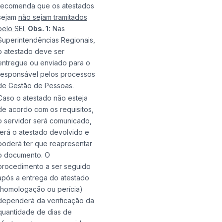
recomenda que os atestados
sejam
não sejam tramitados
pelo SEI.
Obs. 1:
Nas
Superintendências Regionais,
o atestado deve ser
entregue ou enviado para o
responsável pelos processos
de Gestão de Pessoas.
Caso o atestado não esteja
de acordo com os requisitos,
o servidor será comunicado,
terá o atestado devolvido e
poderá ter que reapresentar
o documento. O
procedimento a ser seguido
após a entrega do atestado
(homologação ou perícia)
dependerá da verificação da
quantidade de dias de