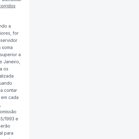
corridos
ando a
ores, for
 servidor
 a soma
 superior a
e Janeiro,
a os
alizada
quando
 a contar
o em cada
,
comissão
45/1993 e
serão
al para