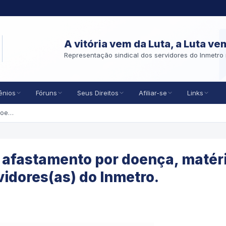
A vitória vem da Luta, a Luta ve
Representação sindical dos servidores do Inmetro 
ênios
Fóruns
Seus Direitos
Afiliar-se
Links
Servidor, veja as regras do afastamento por doença, matéria atualizada para os(as) servidores(as) do Inmetro.
o afastamento por doença, matér
vidores(as) do Inmetro.