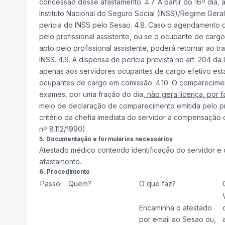
concessão desse afastamento. 4.7. A partir do 16º dia
Instituto Nacional do Seguro Social (INSS)/Regime Gera
perícia do INSS pelo Sesao. 4.8. Caso o agendamento d
pelo profissional assistente, ou se o ocupante de carg
apto pelo profissional assistente, poderá retornar ao 
INSS. 4.9. A dispensa de perícia prevista no art. 204 d
apenas aos servidores ocupantes de cargo efetivo esta
ocupantes de cargo em comissão. 4.10. O comparecimen
exames, por uma fração do dia
, não gera licença, por f
meio de declaração de comparecimento emitida pelo profi
critério da chefia imediata do servidor a compensação d
nº 8.112/1990).
5. Documentação e formulários necessários
Atestado médico contendo identificação do servidor e d
afastamento.
6. Procedimento
Passo
Quem?
O que faz?
Encaminha o atestado
por email ao Sesao ou,