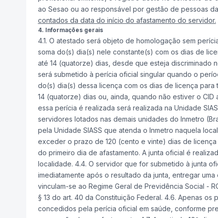
ao Sesao ou ao responsável por gestão de pessoas da
contados da data do início do afastamento do servidor.
4. Informações gerais
4.1. O atestado será objeto de homologação sem perícia 
soma do(s) dia(s) nele constante(s) com os dias de lice
até 14 (quatorze) dias, desde que esteja discriminado 
será submetido à perícia oficial singular quando o perí
do(s) dia(s) dessa licença com os dias de licença para 
14 (quatorze) dias ou, ainda, quando não estiver o CID
essa perícia é realizada será realizada na Unidade SI
servidores lotados nas demais unidades do Inmetro (Brasí
pela Unidade SIASS que atenda o Inmetro naquela locali
exceder o prazo de 120 (cento e vinte) dias de licença
do primeiro dia de afastamento. A junta oficial é real
localidade. 4.4. O servidor que for submetido à junta o
imediatamente após o resultado da junta, entregar uma
vinculam-se ao Regime Geral de Previdência Social - RG
§ 13 do art. 40 da Constituição Federal. 4.6. Apenas o
concedidos pela perícia oficial em saúde, conforme prev