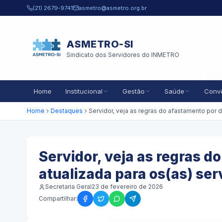
Pular para o conteúdo principal
(21) 2679-9741
asmetro@asmetro.org.br
ASMETRO-SI
Sindicato dos Servidores do INMETRO
Home
Institucional
Gestão
Saúde
Conv
Home
Destaques
Servidor, veja as regras d
atualizada para os(as) ser
Secretaria Geral
23 de fevereiro de 2026
Compartilhar: