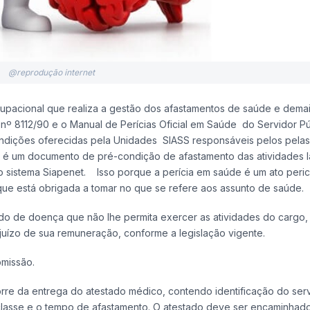
@reprodução internet
upacional que realiza a gestão dos afastamentos de saúde e dema
nº 8112/90 e o Manual de Perícias Oficial em Saúde do Servidor Pú
ndições oferecidas pela Unidades SIASS responsáveis pelos pelas 
 é um documento de pré-condição de afastamento das atividades la
o sistema Siapenet. Isso porque a perícia em saúde é um ato peric
que está obrigada a tomar no que se refere aos assunto de saúde.
do de doença que não lhe permita exercer as atividades do cargo
juízo de sua remuneração, conforme a legislação vigente.
omissão.
rre da entrega do atestado médico, contendo identificação do ser
e classe e o tempo de afastamento. O atestado deve ser encaminhad