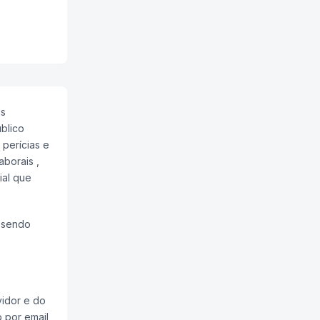
is
blico
perícias e
borais ,
ial que
, sendo
vidor e do
o
por email