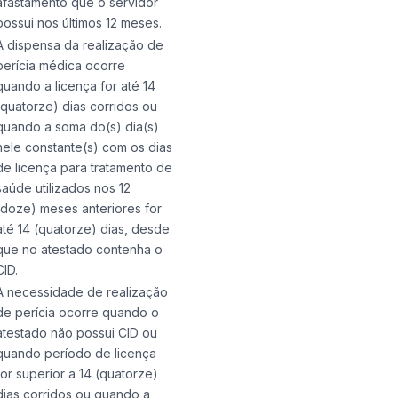
afastamento que o servidor
possui nos últimos 12 meses.
A dispensa da realização de
perícia médica ocorre
quando a licença for até 14
(quatorze) dias corridos ou
quando a soma do(s) dia(s)
nele constante(s) com os dias
de licença para tratamento de
saúde utilizados nos 12
(doze) meses anteriores for
até 14 (quatorze) dias, desde
que no atestado contenha o
CID.
A necessidade de realização
de perícia ocorre quando o
atestado não possui CID ou
quando período de licença
for superior a 14 (quatorze)
dias corridos ou quando a