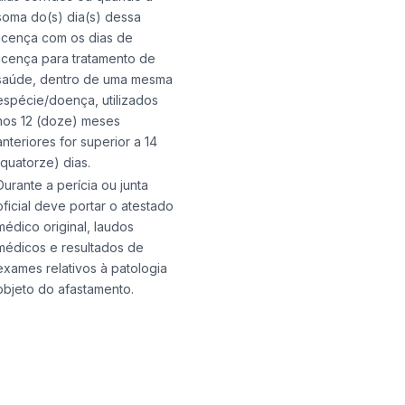
soma do(s) dia(s) dessa
licença com os dias de
licença para tratamento de
saúde, dentro de uma mesma
espécie/doença, utilizados
nos 12 (doze) meses
anteriores for superior a 14
(quatorze) dias.
Durante a perícia ou junta
oficial deve portar o atestado
médico original, laudos
médicos e resultados de
exames relativos à patologia
objeto do afastamento.