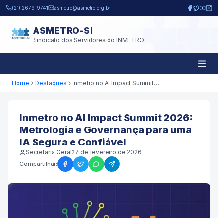
Pular para o conteúdo principal
(21) 2679-9741
asmetro@asmetro.org.br
ASMETRO-SI
Sindicato dos Servidores do INMETRO
Home
Destaques
Inmetro no AI Impact Summit 2026: Metrologia e Governança para uma IA Segura e Confiável
Inmetro no AI Impact Summit 2026:
Metrologia e Governança para uma
IA Segura e Confiável
Secretaria Geral
27 de fevereiro de 2026
Compartilhar: