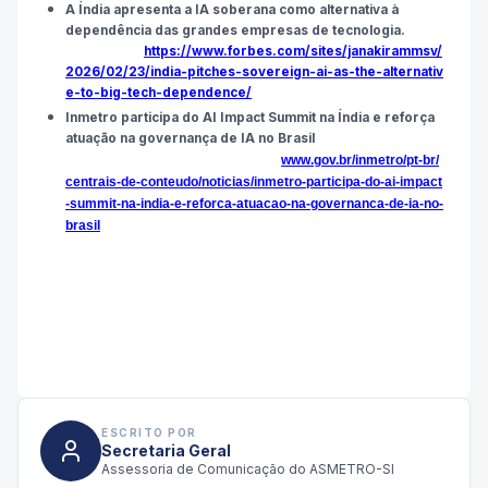
A Índia apresenta a IA soberana como alternativa à
dependência das grandes empresas de tecnologia.
https://www.forbes.com/sites/janakirammsv/
2026/02/23/india-pitches-sovereign-ai-as-the-alternativ
e-to-big-tech-dependence/
Inmetro participa do AI Impact Summit na Índia e reforça
atuação na governança de IA no Brasil
www.gov.br/inmetro/pt-br/
centrais-de-conteudo/noticias/inmetro-participa-do-ai-impact
-summit-na-india-e-reforca-atuacao-na-governanca-de-ia-no-
brasil
ESCRITO POR
Secretaria Geral
Assessoria de Comunicação do ASMETRO-SI