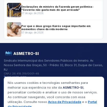
Declarações de ministro da Fazenda geram polêmica :
"Governo não gasta mais do que arrecada"
07 de ago. de 2026
Por que o deus grego Kairós segue importante em
momentos chave da vida moderna
07 de ago. de 2026
ASMETRO-SI
Sindicato Intermunicipal dos Servidores Públicos do Inmetro.
Av.
Nossa Senhora das Graças, 50 - Prédio 32, Bloco 31, Duque de Caxias,
RJ
CNPJ:
26.418.319/0001-48
(21) 2679-9741
asmetro@asmetro.org.br
Nós usamos cookies e tecnologias semelhantes para
Links Rápidos
melhorar sua experiência no site da
ASMETRO-SI
,
Institucional
personalizar conteúdo e analisar o uso de nossos serviços.
Gestão
Ao continuar navegando, você concorda com essa
Saúde
utilização. Consulte nosso
Aviso de Privacidade
e o
Portal
Convênios
da Privacidade
.
Fóruns