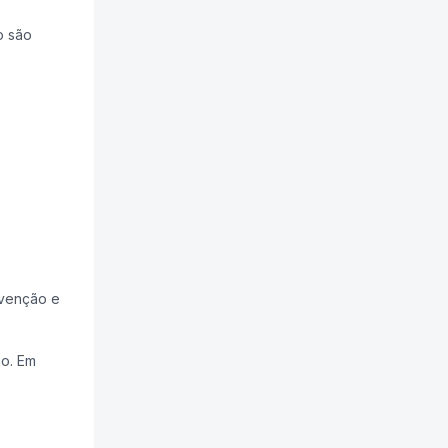
o são
evenção e
ho. Em