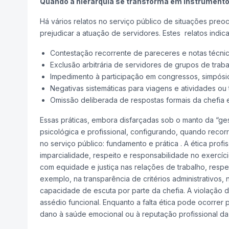
Quando a hierarquia se transforma em instrumento
Há vários relatos no serviço público de situações preo
prejudicar a atuação de servidores. Estes relatos indi
Contestação recorrente de pareceres e notas técni
Exclusão arbitrária de servidores de grupos de trabal
Impedimento à participação em congressos, simpósio
Negativas sistemáticas para viagens e atividades ou 
Omissão deliberada de respostas formais da chefia em
Essas práticas, embora disfarçadas sob o manto da “gest
psicológica e profissional, configurando, quando recorr
no serviço público: fundamento e prática . A ética profi
imparcialidade, respeito e responsabilidade no exercíc
com equidade e justiça nas relações de trabalho, respei
exemplo, na transparência de critérios administrativos, 
capacidade de escuta por parte da chefia. A violação d
assédio funcional. Enquanto a falta ética pode ocorrer 
dano à saúde emocional ou à reputação profissional da 