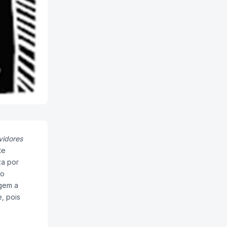
vidores
te
za por
ão
egem a
e, pois