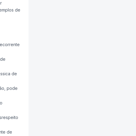
r
xemplos de
recorrente
ode
ássica de
ção, pode
ão
srespeito
nte de