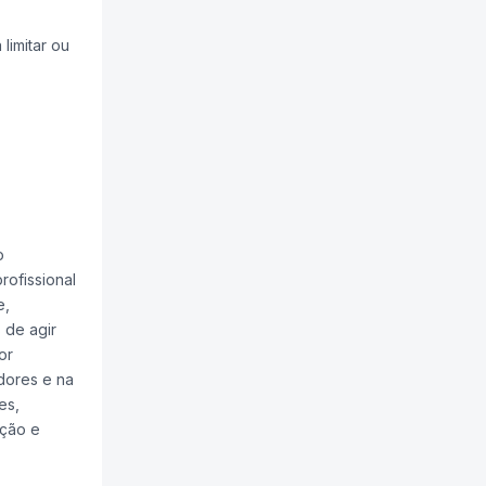
limitar ou
o
rofissional
e,
 de agir
or
idores e na
es,
ição e