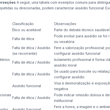
terseções
A seguir, uma tabela com exemplos comuns para distingui
petidas ou direcionadas, podem caracterizar assédio funcional: E
Classificação
Observações
Ético ou aceitável
Parte do debate técnico saudável
Pode evoluir para assédio se for 
Falta de ética
ou vexatória
Falta de ética / Assédio
Fere a valorização profissional; p
(se recorrente)
configurar assédio funcional
térios
Isolamento profissional é forma cl
Falta de ética / Assédio
assédio moral
Se usado para boicote ou retalia
Falta de ética / Assédio
configurar assédio
Visa à desmoralização e exposiç
Assédio funcional
negativa
cionais
Pode indicar omissão dolosa e de
Falta de ética / Assédio
institucional
Fere a honra, a imagem e o ambie
vidor
Assédio funcional