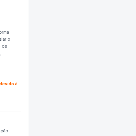
forma
iar o
e de
,
devido à
Ação