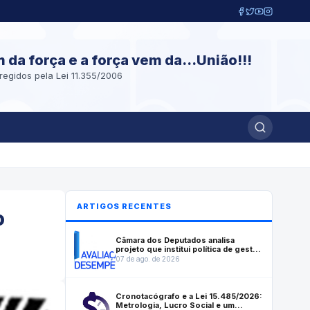
m da força e a força vem da...União!!!
regidos pela Lei 11.355/2006
ARTIGOS RECENTES
o
Câmara dos Deputados analisa
projeto que institui política de gestão
e desempenho no serviço público
07 de ago. de 2026
Cronotacógrafo e a Lei 15.485/2026:
Metrologia, Lucro Social e um