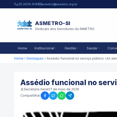
Pular para o conteúdo principal
(21) 2679-9741
asmetro@asmetro.org.br
ASMETRO-SI
Sindicato dos Servidores do INMETRO
Home
Institucional
Gestão
Saúde
Conv
Home
Destaques
Assédio funcional no servi
Secretaria Geral
27 de maio de 2026
Compartilhar: