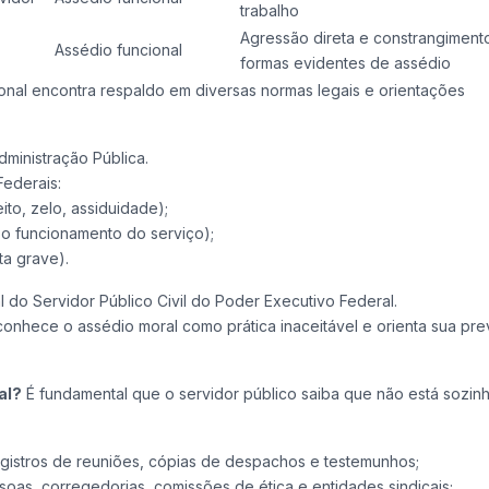
trabalho
Agressão direta e constrangiment
Assédio funcional
formas evidentes de assédio
nal encontra respaldo em diversas normas legais e orientações
Administração Pública.
Federais:
to, zelo, assiduidade);
 o funcionamento do serviço);
ta grave).
l do Servidor Público Civil do Poder Executivo Federal.
onhece o assédio moral como prática inaceitável e orienta sua pr
al?
É fundamental que o servidor público saiba que não está sozin
:
gistros de reuniões, cópias de despachos e testemunhos;
soas, corregedorias, comissões de ética e entidades sindicais;