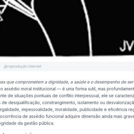
@reprodução internet
iosas que comprometem a dignidade, a saúde e o desempenho de ser
assédio moral institucional — é uma forma sutil, mas profundamen
ente de situações pontuais de conflito interpessoal, ele se caracteri
 de desqualificação, constrangimento, isolamento ou desvalorizaç
 legalidade, impessoalidade, moralidade, publicidade e eficiência r
 a ocorrência de assédio funcional adquire dimensão ainda mais grav
gridade da gestão pública.