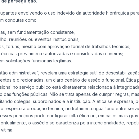
 de perseguição.
cupantes envolvendo o uso indevido da autoridade hierárquica para 
cam condutas como:
cas, sem fundamentação consistente;
ho, reuniões ou eventos institucionais;
s, fóruns, mesmo com aprovação formal de trabalhos técnicos;
técnicas previamente autorizadas e consideradas rotineiras;
 solicitações funcionais legítimas.
ão administrativa”, revelam uma estratégia sutil de desestabilizaçã
entes e direcionadas, um claro cenário de assédio funcional. Ética p
ssional no serviço público está diretamente relacionada à integridad
io das funções públicas. Não se trata apenas de cumprir regras, mas
tando colegas, subordinados e a instituição. A ética se expressa, p
no respeito à produção técnica, no tratamento igualitário entre serv
esses princípios pode configurar falta ética ou, em casos mais grav
pontualmente, o assédio se caracteriza pela intencionalidade, repet
vítima.