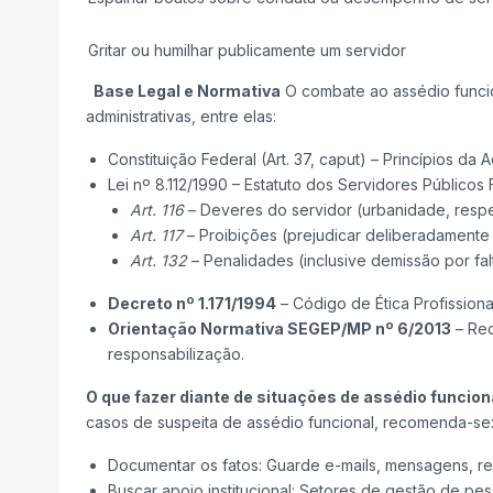
Gritar ou humilhar publicamente um servidor
Base Legal e Normativa
O combate ao assédio funcio
administrativas, entre elas:
Constituição Federal (Art. 37, caput) – Princípios da 
Lei nº 8.112/1990 – Estatuto dos Servidores Públicos 
Art. 116
– Deveres do servidor (urbanidade, respei
Art. 117
– Proibições (prejudicar deliberadamente
Art. 132
– Penalidades (inclusive demissão por fal
Decreto nº 1.171/1994
– Código de Ética Profissiona
Orientação Normativa SEGEP/MP nº 6/2013
– Rec
responsabilização.
O que fazer diante de situações de assédio funcion
casos de suspeita de assédio funcional, recomenda-se
Documentar os fatos: Guarde e-mails, mensagens, re
Buscar apoio institucional: Setores de gestão de pes