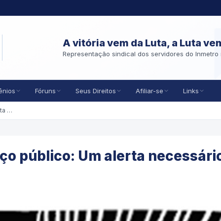
A vitória vem da Luta, a Luta ve
Representação sindical dos servidores do Inmetro 
ênios
Fóruns
Seus Direitos
Afiliar-se
Links
Assédio funcional no serviço público: Um alerta necessário
ço público: Um alerta necessári