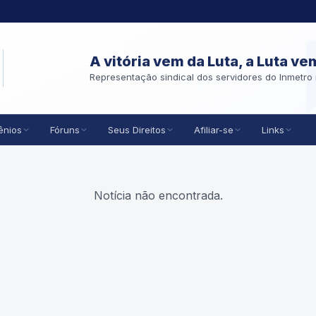
A vitória vem da Luta, a Luta ve
Representação sindical dos servidores do Inmetro 
ênios
Fóruns
Seus Direitos
Afiliar-se
Links
Notícia não encontrada.