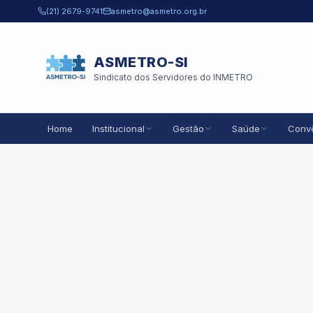
Pular para o conteúdo principal
(21) 2679-9741
asmetro@asmetro.org.br
ASMETRO-SI
Sindicato dos Servidores do INMETRO
Home
Institucional
Gestão
Saúde
Conv