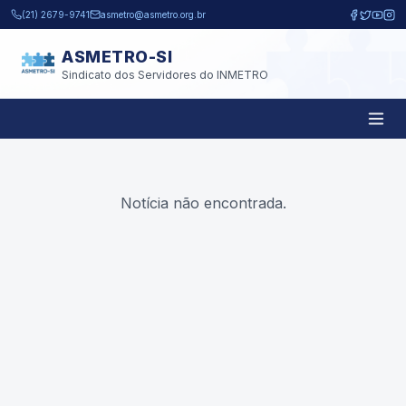
Pular para o conteúdo principal
(21) 2679-9741
asmetro@asmetro.org.br
ASMETRO-SI
Sindicato dos Servidores do INMETRO
Notícia não encontrada.