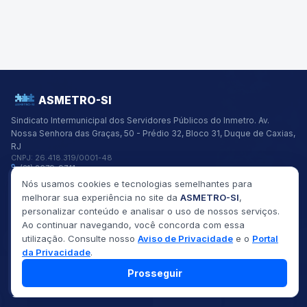
ASMETRO-SI
Sindicato Intermunicipal dos Servidores Públicos do Inmetro.
Av.
Nossa Senhora das Graças, 50 - Prédio 32, Bloco 31, Duque de Caxias,
RJ
CNPJ:
26.418.319/0001-48
(21) 2679-9741
asmetro@asmetro.org.br
Nós usamos cookies e tecnologias semelhantes para
Links Rápidos
melhorar sua experiência no site da
ASMETRO-SI
,
Institucional
personalizar conteúdo e analisar o uso de nossos serviços.
Gestão
Ao continuar navegando, você concorda com essa
Saúde
utilização. Consulte nosso
Aviso de Privacidade
e o
Portal
Convênios
Fóruns
da Privacidade
.
Seus Direitos
Prosseguir
©
2026
ASMETRO-SI
Todos os direitos reservados